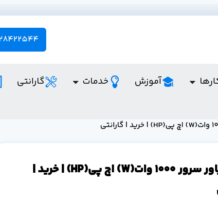
28422544 - 021
ارها
آموزش
خدمات
گارانتی
قیمت پاور سرور 1000 وات(W) اچ پی(HP) | خرید |