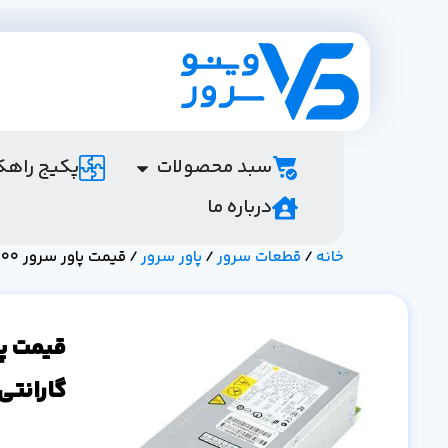
سبد محصولات
پکیج راهک
درباره ما
خانه
/
قطعات سرور
/
پاور سرور
/ قیمت پاور سرور 1000 وات(W) اچ پی(HP) | خرید | گارانتی
گارانتی