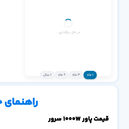
در حال بارگذاری...
۱ ماه
۳ ماه
۶ ماه
۱ سال
راهنمای 
قیمت پاور 1000W سرور