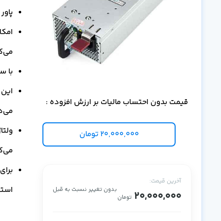
پاور 1000W سرور HP با توان خروجی 1000 وات و قابلیت هات پلا
امکا
می‌ک
با سرورهای en8
قیمت بدون احتساب مالیات بر ارزش افزوده :
می‌د
20,000,000
تومان
می‌ک
برای
آخرین قیمت:
استفاده از 
بدون تغییر نسبت به قبل
20,000,000
تومان