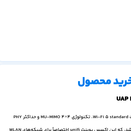
خرید محصول
قیمت اکسس پوینت یوبیکیوتی UAP Flex HD با مشخصات Wi-Fi 5 standard، تکنولوژی 4×4 MU-MIMO و حداکثر PHY
تومان می‌باشد، که این اکسس پوینت unifi اختصاصاً برای شبکه‌های WLAN