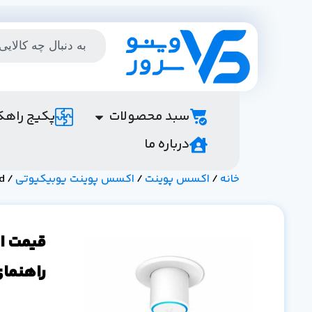
سبد محصولات
پکیج راهک
درباره ما
خانه
/
اکسس پوینت
/
اکسس پوینت یوبیکیوتی
/ ubiquiti point access uap-flex-hd
راهنمای