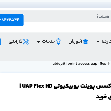
28422544 - 021
ارها
آموزش
خدمات
گارانتی
قیمت اکسس پوینت یوبیکیوتی UAP Flex HD |
 خرید