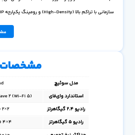
سازمانی با تراکم بالا (High-Density) و رومینگ یکپارچه VoIP بهینه‌سازی شده است.
مشا
مشخصات 
مدل سوئیچ
hd
استاندارد وای‌فای
/b/g/n/ac Wave 2 (Wi‑Fi 5
رادیو 2.4 گیگاهرتز
2×2 MU‑MIMO، حداکثر 300 Mbps (BW40)
رادیو 5 گیگاهرتز
4×4 MU‑MIMO، حداکثر 1.733 Gbps (BW80)