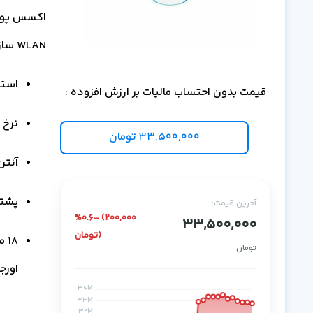
WLAN سازمانی در لایه Access است.
استاندا
قیمت بدون احتساب مالیات بر ارزش افزوده :
نرخ انتق
33,500,000
تومان
آنتن ated 4×4 MU-MIMO
پشتیبانی
آخرین قیمت:
%0.6- (200,000
33,500,000
تومان)
تومان
اورج