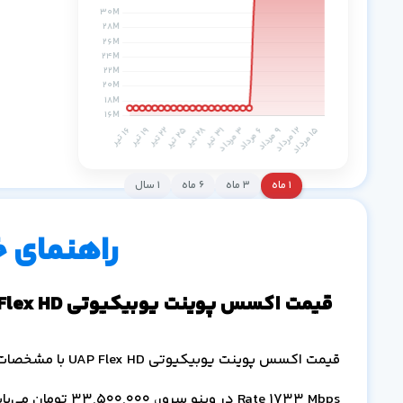
۱ ماه
۳ ماه
۶ ماه
۱ سال
راهنمای 
قیمت اکسس پوینت یوبیکیوتی UAP Flex HD
Rate 1733 Mbps در وینو سرور،
33,500,000