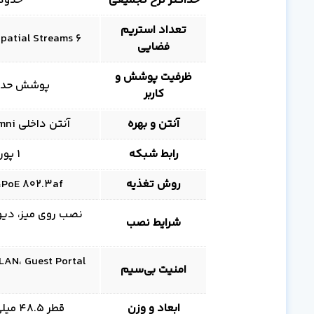
حداکثر نرخ تجمیعی
حدود 2.0–2.03 1733 + 300 Mbps
تعداد استریم
۶ Spatial Streams (۲ استریم روی 2.4 و ۴ استریم روی 5 گیگاهرتز)
فضایی
ظرفیت پوشش و
پوشش حدود 140 m² و 200+ کاربر هم‌زما
کاربر
آنتن و بهره
آنتن داخلی Omni؛ بهره 1.6 dBi روی 2.4 GHz و 4 dBi روی 5 GHz
رابط شبکه
۱ پورت 10/100/1000 گیگابیت اترنت RJ45
روش تغذیه
PoE 802.3af، محدوده 44–57V DC، حداکثر مصرف 10.5 وات
شرایط نصب
امنیت بی‌سیم
ابعاد و وزن
قطر 48.5 میلی‌متر، ارتفاع 159.5 میلی‌متر، وزن حدود 315 گرم