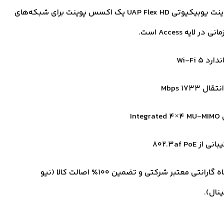
اکسس پوینت یوبیکیوتی UAP Flex HD یک اکسس پوینت برای شبکه‌های
رد Wi-Fi 5
ال 1733 Mbps
Integr
 از 802.3af PoE
18 ماه گارانتی معتبر شرکتی و تضمین ۱۰۰٪ اصالت کالا (نیو
ینال).