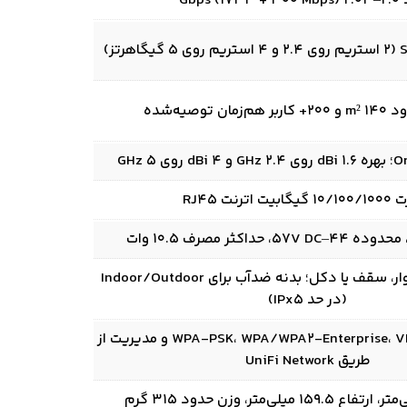
Gbps ()
ن توصیه‌شده
نصب روی میز، دیوار، سقف یا دکل؛ بدنه ضدآب برای Indoor/Outdoor
(در حد IPx5)
WPA‑PSK، WPA/WPA2‑Enterprise، VLAN، Guest Portal و مدیریت از
طریق UniFi Network