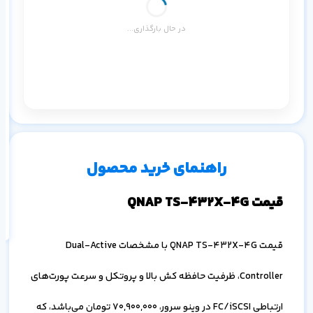
در حال بارگذاری...
م
۱ ماه
۳ ماه
۶ ماه
۱ سال
راهنمای خرید محصول
اف
به
خ
قیمت QNAP TS-432X-4G
قیمت QNAP TS-432X-4G با مشخصات Dual-Active
Controller، ظرفیت حافظه کش بالا و پروتکل و سرعت پورت‌های
ارتباطی FC/iSCSI در وینو سرور،
70,900,000
تومان می‌باشد، که