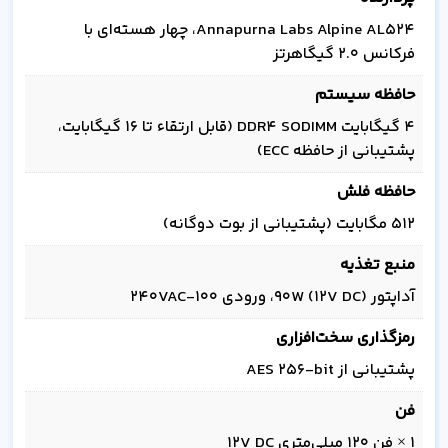
Annapurna Labs Alpine AL524، چهار هسته‌ای با
فرکانس 2.0 گیگاهرتز
حافظه سیستم
4 گیگابایت DDR4 SODIMM (قابل ارتقاء تا 16 گیگابایت،
پشتیبانی از حافظه ECC)
حافظه فلش
512 مگابایت (پشتیبانی از بوت دوگانه)
منبع تغذیه
آداپتور 90W (12V DC)، ورودی 100-240VAC
رمزگذاری سخت‌افزاری
پشتیبانی از AES 256-bit
فن
1 × فن 120 میلی‌متری 12V DC