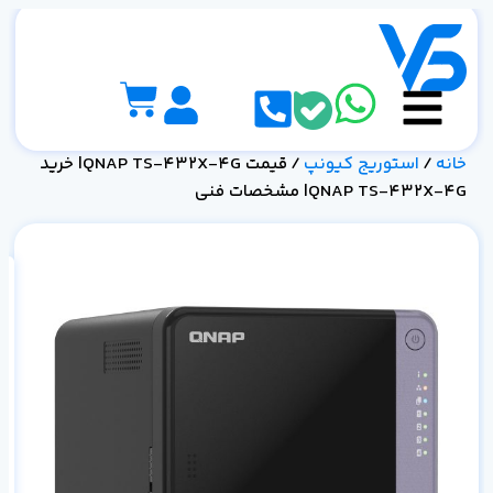
خانه
/
استوریج کیونپ
/ قیمت QNAP TS-432X-4G| خرید
QNAP TS-432X-4G| مشخصات فنی
-4G