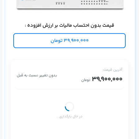
در لای
قیمت بدون احتساب مالیات بر ارزش افزوده :
39,900,000
تومان
آخرین قیمت:
بدون تغییر نسبت به قبل
39,900,000
تومان
در حال بارگذاری...