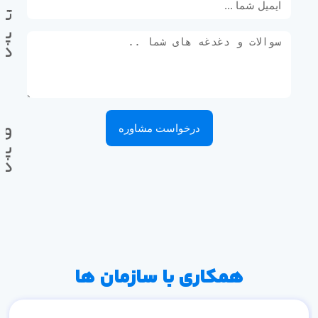
تل
پی
ده
وا
درخواست مشاوره
پی
ده
همکاری با سازمان ها