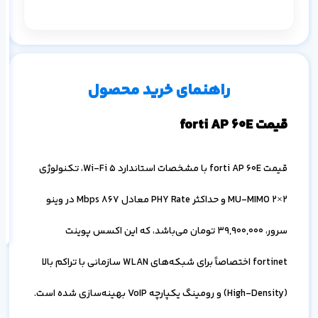
م
۱ ماه
۳ ماه
۶ ماه
۱ سال
راهنمای خرید محصول
قیمت forti AP 60E
قیمت forti AP 60E با مشخصات استاندارد Wi-Fi 5، تکنولوژی
اف
به
2×2 MU-MIMO و حداکثر PHY Rate معادل 867 Mbps در وینو
خ
سرور،
39,900,000
تومان می‌باشد، که این اکسس پوینت
fortinet اختصاصاً برای شبکه‌های WLAN سازمانی با تراکم بالا
(High-Density) و رومینگ یکپارچه VoIP بهینه‌سازی شده است.