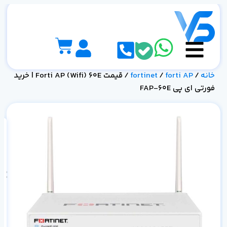
خانه
/
forti AP
/
fortinet
/ قیمت Forti AP (Wifi) 60E | خرید
فورتی ای پی FAP-60E
0E