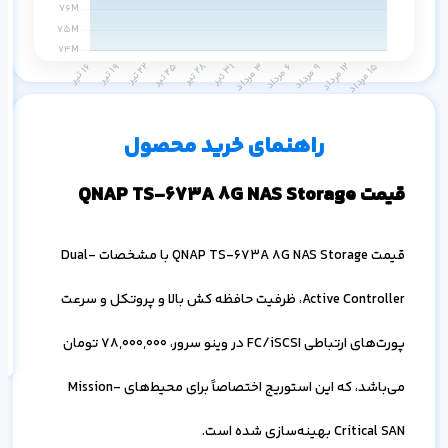
م
س
۱ ماه
۳ ماه
۶ ماه
۱ سال
راهنمای خرید محصول
قیمت QNAP TS-673A 8G NAS Storage
قیمت QNAP TS-673A 8G NAS Storage با مشخصات Dual-
اف
به
Active Controller، ظرفیت حافظه کش بالا و پروتکل و سرعت
خ
پورت‌های ارتباطی FC/iSCSI در وینو سرور،
78,000,000
تومان
می‌باشد، که این استوریج اختصاصاً برای محیط‌های Mission-
Critical SAN بهینه‌سازی شده است.