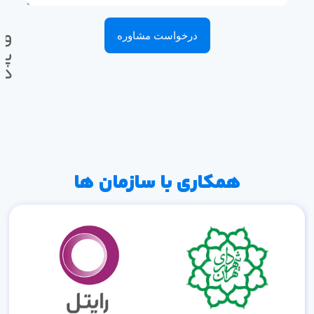
وا
درخواست مشاوره
پی
ده
همکاری با سازمان ها