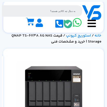
خانه
/
استوریج کیونپ
/ قیمت QNAP TS-673A 8G NAS
Storage | خرید و مشخصات فنی
خر