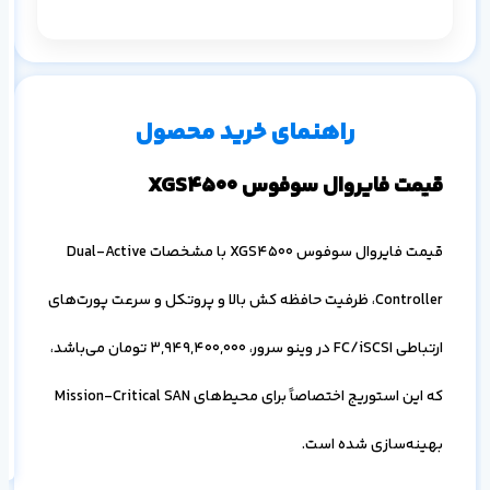
بر
۱ ماه
۳ ماه
۶ ماه
۱ سال
م
راهنمای خرید محصول
س
قیمت فایروال سوفوس XGS4500
قیمت فایروال سوفوس XGS4500 با مشخصات Dual-Active
Controller، ظرفیت حافظه کش بالا و پروتکل و سرعت پورت‌های
ارتباطی FC/iSCSI در وینو سرور،
3,949,400,000
تومان می‌باشد،
اف
به
که این استوریج اختصاصاً برای محیط‌های Mission-Critical SAN
خ
بهینه‌سازی شده است.