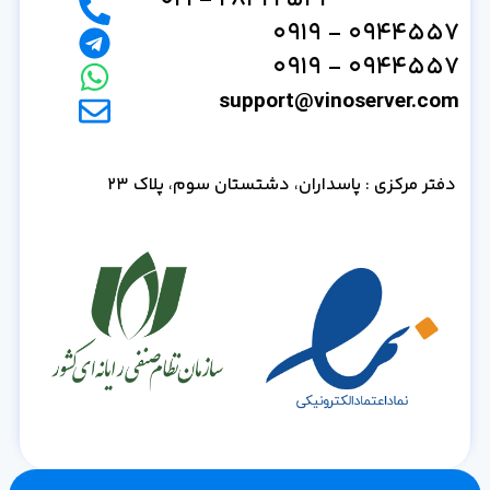
28422544 - 021
0944557 - 0919
0944557 - 0919
support@vinoserver.com
دفتر مرکزی : پاسداران، دشتستان سوم، پلاک 23