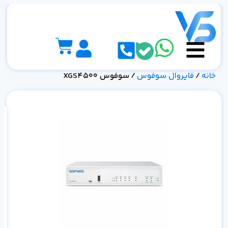
خانه
/
فایروال سوفوس
/ سوفوس XGS4500
خر
ساز