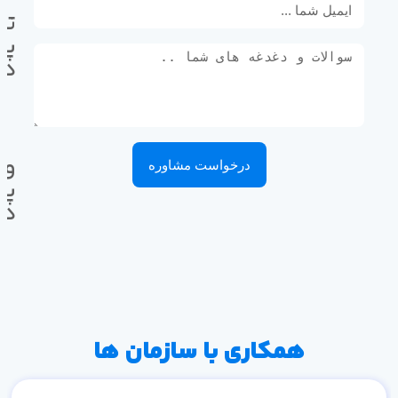
تل
پی
ده
وا
درخواست مشاوره
پی
ده
همکاری با سازمان ها