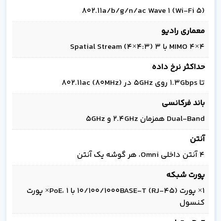
802.11a/b/g/n/ac Wave 1 (Wi‑Fi 5)
معماری رادیو
4×4 MIMO با 3 Spatial Stream (4×4:3)
حداکثر نرخ داده
تا 1.3Gbps روی 5GHz در 802.11ac (80MHz)
باند فرکانسی
Dual‑Band همزمان 2.4GHz و 5GHz
آنتن
4 آنتن داخلی Omni، هر گوشه یک آنتن
پورت شبکه
1× پورت 10/100/1000BASE‑T (RJ‑45) با PoE، 1× پورت
کنسول