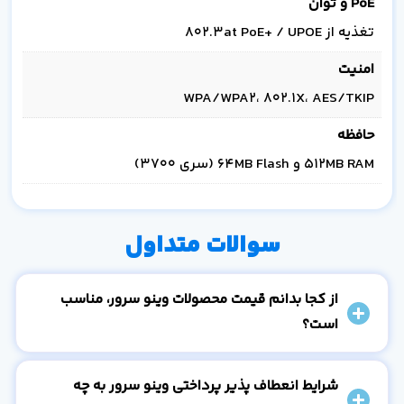
PoE و توان
تغذیه از 802.3at PoE+ / UPOE
امنیت
WPA/WPA2، 802.1X، AES/TKIP
حافظه
512MB RAM و 64MB Flash (سری 3700)
سوالات متداول
از کجا بدانم قیمت محصولات وینو سرور، مناسب
است؟
شرایط انعطاف پذیر پرداختی وینو سرور به چه