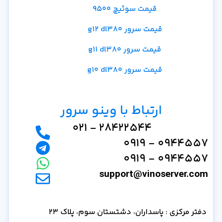
قیمت سوئیچ 9500
قیمت سرور g12 dl380
قیمت سرور g11 dl380
قیمت سرور g10 dl380
ارتباط با وینو سرور
28422544 - 021
0944557 - 0919
0944557 - 0919
support@vinoserver.com
دفتر مرکزی : پاسداران، دشتستان سوم، پلاک 23