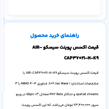
م
س
۱ ماه
۳ ماه
۶ ماه
۱ سال
راهنمای خرید محصول
قیمت اکسس پوینت سیسکو AIR-
CAP3702I-H-K9
اف
به
قیمت اکسس پوینت سیسکو AIR-CAP3702I-H-K9 با
خ
مشخصات استاندارد 802.11ac Wave 1، فناوری 4×4 MIMO با 3
spatial streams و حداکثر PHY Rate معادل 1.3 Gbps در وینو
سرور،
63,400,000
تومان می‌باشد، که این اکسس پوینت