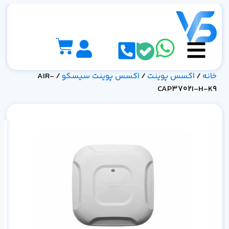
خانه
/
اکسس پوینت
/
اکسس پوینت سیسکو
/ AIR-
CAP3702I-H-K9
H-K9 |