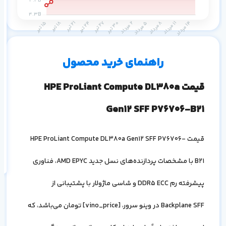
م
۱ ماه
۳ ماه
۶ ماه
۱ سال
راهنمای خرید محصول
قیمت
HPE ProLiant Compute DL380a
Gen12 SFF P76706-B21
اف
به
قیمت
HPE ProLiant Compute DL380a Gen12 SFF P76706-
خ
B21
با مشخصات پردازنده‌های نسل جدید
AMD EPYC
، فناوری
پیشرفته رم
DDR5 ECC
و شاسی ماژولار با پشتیبانی از
Backplane SFF
در وینو سرور، [
vino_price
] تومان می‌باشد، که