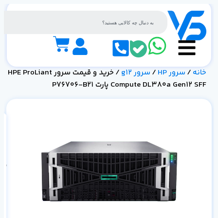
خانه
/
سرور HP
/
سرور g12
/ خرید و قیمت سرور HPE ProLiant
Compute DL380a Gen12 SFF پارت P76706-B21
SFF