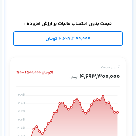
قیمت بدون احتساب مالیات بر ارزش افزوده :
ise
4,697,300,000
تومان
آخرین قیمت:
%0- (500,000 تومان)
4,693,300,000
تومان