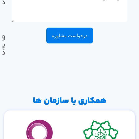
ده
وا
درخواست مشاوره
پی
ده
همکاری با سازمان ها