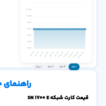
۱ ماه
۳ ماه
۶ ماه
۱ سال
راهنمای 
قیمت کارت شبکه SN 1700 E