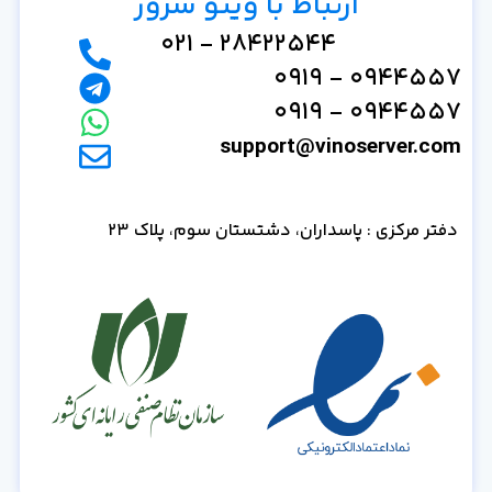
ارتباط با وینو سرور
28422544 - 021
0944557 - 0919
0944557 - 0919
support@vinoserver.com
دفتر مرکزی : پاسداران، دشتستان سوم، پلاک 23