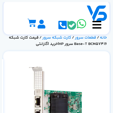
خانه
/
قطعات سرور
/
کارت شبکه سرور
/ قیمت کارت شبکه
Base-T BCM57416 سرور HP|خرید |گارانتی
خر