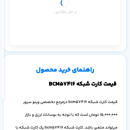
در حال بارگذاری...
م
۱ ماه
۳ ماه
۶ ماه
۱ سال
راهنمای خرید محصول
اف
به
خ
قیمت کارت شبکه BCM57416
قیمت کارت شبکه bcm57416 درمرجع تخصصی وینو سرور
15,000,000 تومان است که با توجه به نوسانات ارزی و بازار
میتواند متغیر باشد. کارت شبکه bcm57416 یک کارت شبکه با