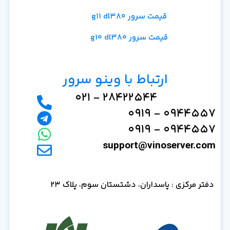
قیمت سرور g11 dl380
قیمت سرور g10 dl380
ارتباط با وینو سرور
28422544 - 021
0944557 - 0919
0944557 - 0919
support@vinoserver.com
دفتر مرکزی : پاسداران، دشتستان سوم، پلاک 23