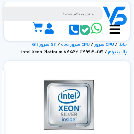
خانه
/
CPU سرور
/
CPU سرور G11
/
cpu سرور G11
پلاتینیوم
/ Intel Xeon Platinum 8452Y P49616-B21
نامبر 