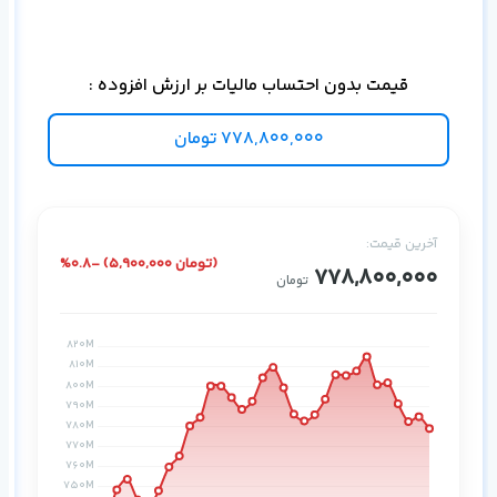
دیت
قیمت بدون احتساب مالیات بر ارزش افزوده :
778,800,000
تومان
آخرین قیمت:
%0.8- (5,900,000 تومان)
778,800,000
تومان