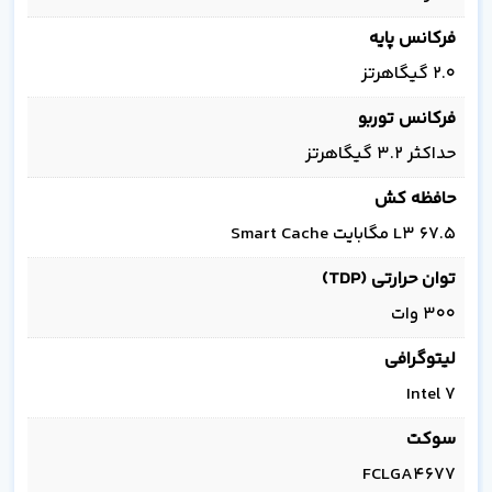
فرکانس پایه
2.0 گیگاهرتز
فرکانس توربو
حداکثر 3.2 گیگاهرتز
حافظه کش
L3 67.5 مگابایت Smart Cache
توان حرارتی (TDP)
300 وات
لیتوگرافی
Intel 7
سوکت
FCLGA4677