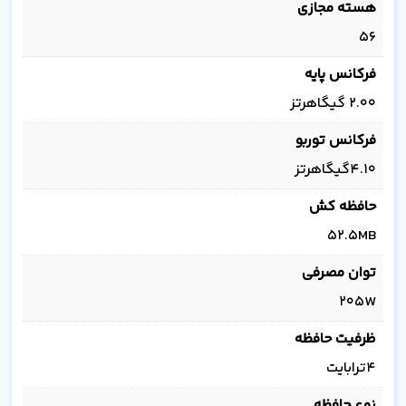
هسته مجازی
56
فرکانس پایه
2.00 گیگاهرتز
فرکانس توربو
4.10گیگاهرتز
حافظه کش
52.5MB
توان مصرفی
205W
ظرفیت حافظه
4ترابایت
نوع حافظه