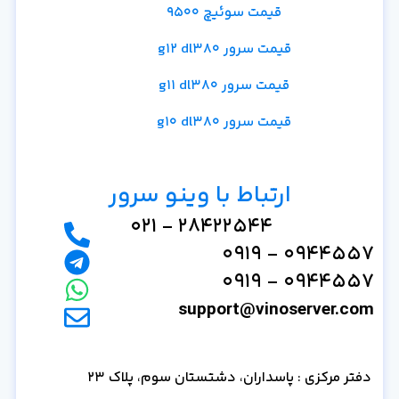
قیمت سوئیچ 9500
قیمت سرور g12 dl380
قیمت سرور g11 dl380
قیمت سرور g10 dl380
ارتباط با وینو سرور
28422544 - 021
0944557 - 0919
0944557 - 0919
support@vinoserver.com
دفتر مرکزی : پاسداران، دشتستان سوم، پلاک 23