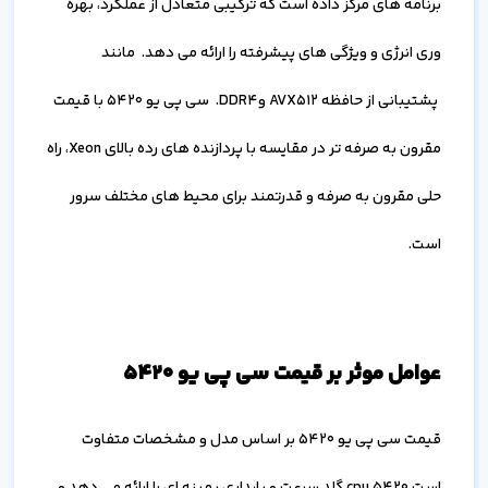
برنامه های مرکز داده است که ترکیبی متعادل از عملکرد، بهره
وری انرژی و ویژگی های پیشرفته را ارائه می دهد. مانند
پشتیبانی از حافظه AVX512 وDDR4. سی پی یو 5420 با قیمت
مقرون به صرفه تر در مقایسه با پردازنده های رده بالای Xeon، راه
حلی مقرون به صرفه و قدرتمند برای محیط های مختلف سرور
است.
عوامل موثر بر قیمت سی پی یو 5420
قیمت سی پی یو 5420 بر اساس مدل و مشخصات متفاوت
است.cpu 5420 گلد سرعت و پایداری بهینه ای را ارائه می دهد و