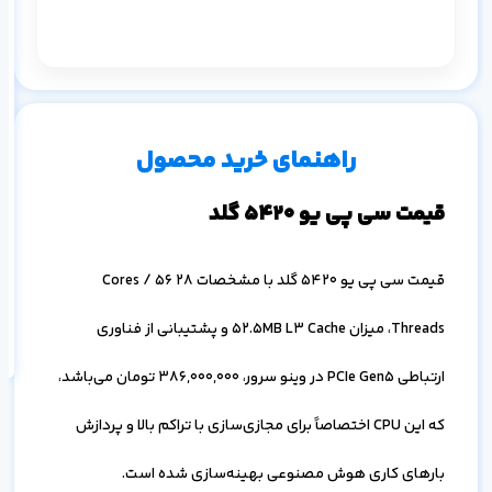
م
۱ ماه
۳ ماه
۶ ماه
۱ سال
راهنمای خرید محصول
قیمت سی پی یو 5420 گلد
اف
قیمت سی پی یو 5420 گلد با مشخصات 28 Cores / 56
به
خ
Threads، میزان 52.5MB L3 Cache و پشتیبانی از فناوری
ارتباطی PCIe Gen5 در وینو سرور،
386,000,000
تومان می‌باشد،
که این CPU اختصاصاً برای مجازی‌سازی با تراکم بالا و پردازش
بارهای کاری هوش مصنوعی بهینه‌سازی شده است.