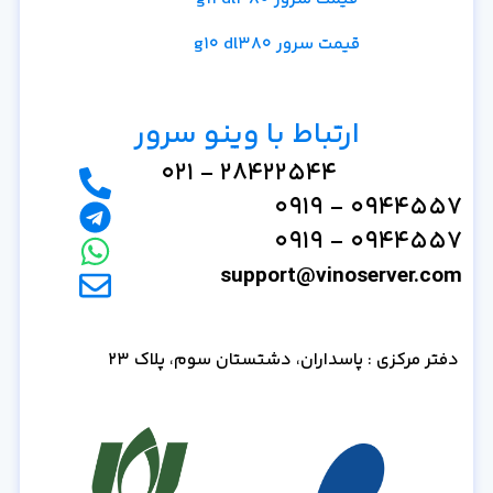
قیمت سرور g10 dl380
ارتباط با وینو سرور
28422544 - 021
0944557 - 0919
0944557 - 0919
support@vinoserver.com
دفتر مرکزی : پاسداران، دشتستان سوم، پلاک 23