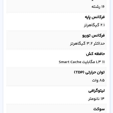
16 رشته
فرکانس پایه
2.1 گیگاهرتز
فرکانس توربو
حداکثر 3.2 گیگاهرتز
حافظه کش
L3 11 مگابایت Smart Cache
توان حرارتی (TDP)
85 وات
لیتوگرافی
14 نانومتر
سوکت