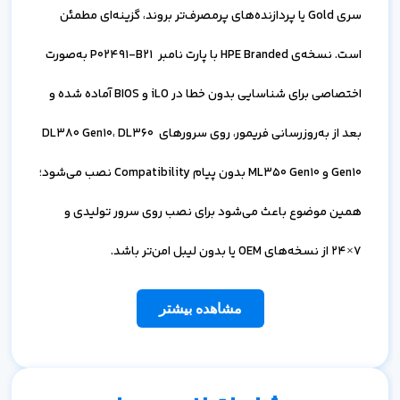
سری Gold یا پردازنده‌های پرمصرف‌تر بروند، گزینه‌ای مطمئن
است. نسخه‌ی HPE Branded با پارت نامبر P02491-B21 به‌صورت
اختصاصی برای شناسایی بدون خطا در iLO و BIOS آماده شده و
بعد از به‌روزرسانی فریمور، روی سرورهای DL380 Gen10، DL360
Gen10 و ML350 Gen10 بدون پیام Compatibility نصب می‌شود؛
همین موضوع باعث می‌شود برای نصب روی سرور تولیدی و
7×24 از نسخه‌های OEM یا بدون لیبل امن‌تر باشد.
مشاهده بیشتر