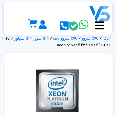
خانه
/
CPU سرور
/
CPU سرور G10
cpu سرور G10 سیلور
/
/ Intel
Xeon Silver 4208 P02491-B21
21