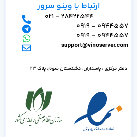
ارتباط با وینو سرور
28422544 - 021
0944557 - 0919
0944557 - 0919
support@vinoserver.com
دفتر مرکزی : پاسداران، دشتستان سوم، پلاک 23