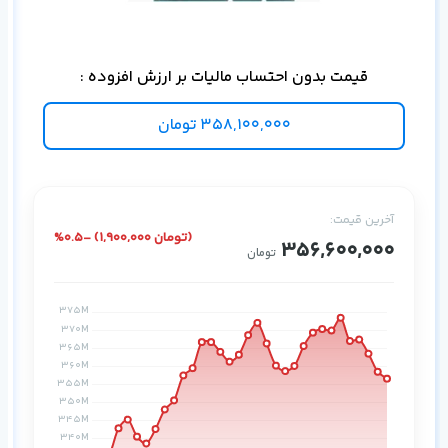
دیت
قیمت بدون احتساب مالیات بر ارزش افزوده :
358,100,000
تومان
آخرین قیمت:
%0.5- (1,900,000 تومان)
356,600,000
تومان