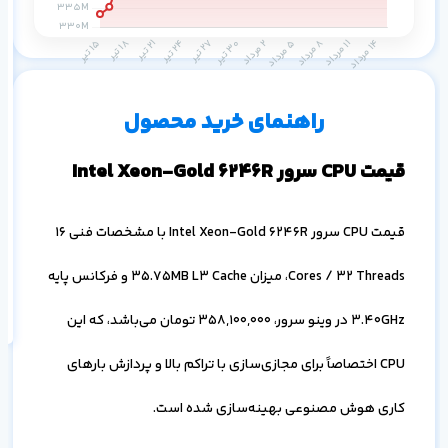
م
۱ ماه
۳ ماه
۶ ماه
۱ سال
راهنمای خرید محصول
قیمت CPU سرور Intel Xeon-Gold 6246R
قیمت CPU سرور Intel Xeon-Gold 6246R با مشخصات فنی 16
اف
به
Cores / 32 Threads، میزان 35.75MB L3 Cache و فرکانس پایه
خ
3.40GHz در وینو سرور،
358,100,000
تومان می‌باشد، که این
CPU اختصاصاً برای مجازی‌سازی با تراکم بالا و پردازش بارهای
کاری هوش مصنوعی بهینه‌سازی شده است.