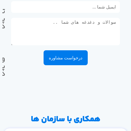
تل
پی
ده
وا
درخواست مشاوره
پی
ده
همکاری با سازمان ها