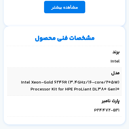
مشاهده بیشتر
مشخصات فنی محصول
برند
Intel
مدل
Intel Xeon-Gold 6246R (3.4GHz/16-core/205W)
Processor Kit for HPE ProLiant DL380 Gen10
پارت نامبر
P24472-B21