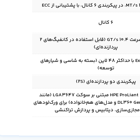
6 کانال
3 لینک UPI با سرعت 10.4 GT/s (قابل استفاده در کانفیگ‌های 2
پردازنده‌ای)
Express PCIe 3.0 با حداکثر 48 لاین (بسته به شاسی و شیارهای
توسعه)
پیکربندی دو پردازنده‌ای (2S)
سرورهای HPE ProLiant Gen10 مبتنی بر سوکت LGA3647 (مانند
DL360 Gen10، DL380 Gen10 و مدل‌های هم‌خانواده) برای ورک‌لودهای
جازی‌سازی، دیتابیس و پردازش تراکنشی