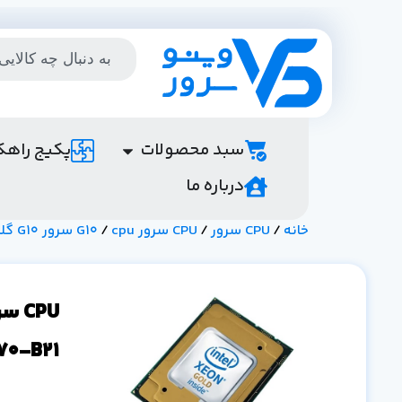
سبد محصولات
پکیج راهک
درباره ما
خانه
/
CPU سرور
/
CPU سرور G10
cpu سرور G10 گلد
/
70-B21