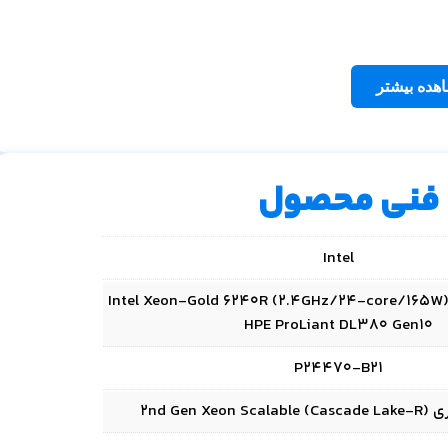
هده بیشتر
فنی محصول
Intel
Intel Xeon-Gold 6240R (2.4GHz/24-core/165W) 
HPE ProLiant DL380 Gen10
P24470-B21
2nd Gen )