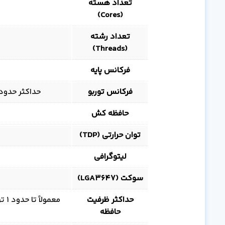
تعداد هسته
(Cores)
تعداد رشته
(Threads)
فرکانس پایه
فرکانس توربو
حداکثر حدود 3.0 گیگاهرتز (بسته به پاور و کولینگ س
حافظه کش
5
توان حرارتی (TDP)
لیتوگرافی
سوکت (LGA3647)
حداکثر ظرفیت
حافظه