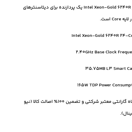
CPU سرور Intel Xeon-Gold 6240R یک پردازنده برای دیتاسنترهای
Cor است.
Intel Xeon-Gold 6240R 24-C
2.40GHz Base Clock Frequ
35.75MB L3 Smart C
165W TDP Power Consump
18 ماه گارانتی معتبر شرکتی و تضمین ۱۰۰٪ اصالت کالا (نیو
ینال).