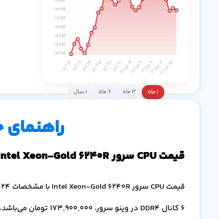
۱ ماه
۳ ماه
۶ ماه
۱ سال
راهنمای 
قیمت CPU سرور Intel Xeon-Gold 6240R
6 کانال DDR4 در وینو سرور،
173,900,000