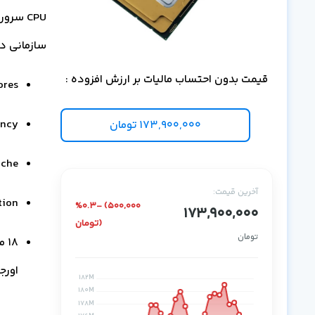
سازمانی در لایه e
قیمت بدون احتساب مالیات بر ارزش افزوده :
ores
ency
173,900,000
تومان
ache
آخرین قیمت:
tion
%0.3- (500,000
173,900,000
تومان)
تومان
اورج