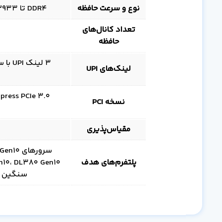
نوع و سرعت حافظه
DDR4 تا 2933 MT/s، در پیکربندی 6 کانال، با پشتیبانی از ECC
تعداد کانال‌های
حافظه
لینک‌های UPI
نسخه PCI
مقیاس‌پذیری
پلتفرم‌های هدف
سنگین م