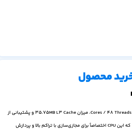
خرید محصول
قیمت CPU سرور Intel Xeon-Gold 6240R با مشخصات 24 Cores / 48 Threads، میزان 35.75MB L3 Cache و پشتیبانی از
تومان می‌باشد، که این CPU اختصاصاً برای مجازی‌سازی با تراکم بالا و پردازش