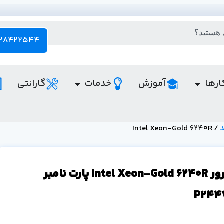
28422544 - 021
ارها
آموزش
خدمات
گارانتی
/ Intel Xeon-Gold 6240R
CPU سرور Intel Xeon-Gold 6240R پارت نامبر
P244