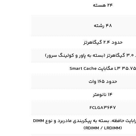
24 هسته
48 رشته
حدود 2.4 گیگاهرتز
رور)
L3 35.7 مگابایت Smart Cache
حدود 165 وات
14 نانومتر
FCLGA3647
معمولاً تا حدود 1 ترابایت حافظه، بسته به پیکربندی مادربرد و نوع DIMM
(RDIMM / LRDIMM)