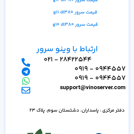
قیمت سرور g12 dl380
قیمت سرور g11 dl380
قیمت سرور g10 dl380
ارتباط با وینو سرور
28422544 - 021
0944557 - 0919
0944557 - 0919
support@vinoserver.com
دفتر مرکزی : پاسداران، دشتستان سوم، پلاک 23