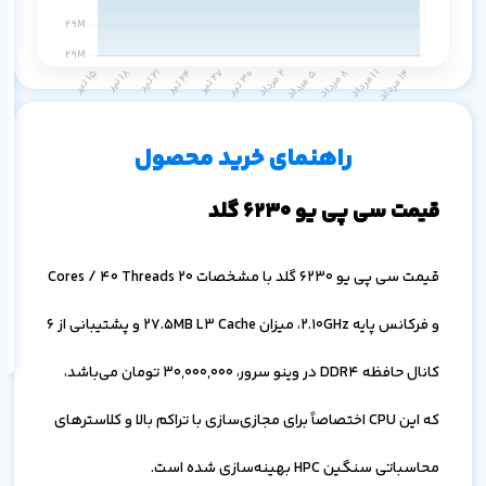
م
۱ ماه
۳ ماه
۶ ماه
۱ سال
راهنمای خرید محصول
قیمت سی پی یو 6230 گلد
اف
قیمت سی پی یو 6230 گلد با مشخصات 20 Cores / 40 Threads
به
خ
و فرکانس پایه 2.10GHz، میزان 27.5MB L3 Cache و پشتیبانی از 6
کانال حافظه DDR4 در وینو سرور،
30,000,000
تومان می‌باشد،
که این CPU اختصاصاً برای مجازی‌سازی با تراکم بالا و کلاسترهای
محاسباتی سنگین HPC بهینه‌سازی شده است.