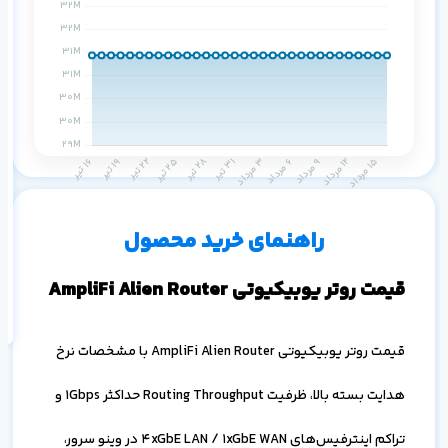
م
۱ ماه
۳ ماه
۶ ماه
۱ سال
راهنمای خرید محصول
اف
به
خ
قیمت روتر یوبیکیوتی AmpliFi Alien Router
قیمت روتر یوبیکیوتی AmpliFi Alien Router با مشخصات نرخ
هدایت بسته بالا، ظرفیت Routing Throughput حداکثر 1Gbps و
تراکم اینترفیس‌های 4xGbE LAN / 1xGbE WAN در وینو سرور،