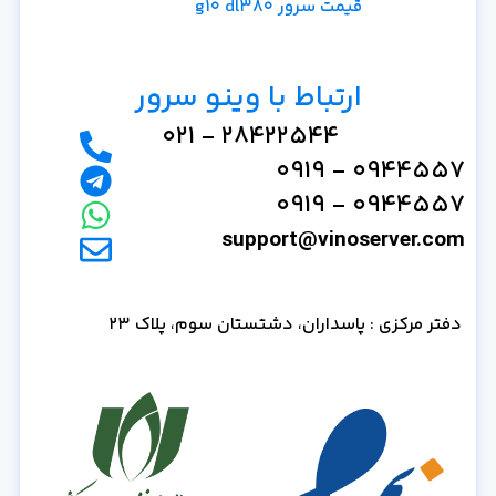
قیمت سرور g10 dl380
ارتباط با وینو سرور
28422544 - 021
0944557 - 0919
0944557 - 0919
support@vinoserver.com
دفتر مرکزی : پاسداران، دشتستان سوم، پلاک 23