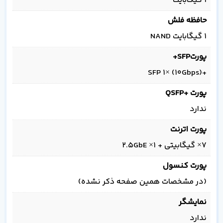
۱ گیگابایت
حافظه فلش
۱ گیگابایت NAND
پورتSFP+
+SFP ۱× (10Gbps)
پورت +QSFP
ندارد
پورت اترنت
۷× گیگابیتی + ۱× 2.5GbE
پورت کنسول
(در مشخصات همین صفحه ذکر نشده)
نمایشگر
ندارد