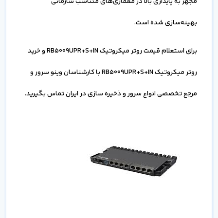
مجهز به پایداری بالا در معماری‌های متناسب سازمانی
بهینه‌سازی شده است.
برای استعلام قیمت روتر میکروتیک RB5009UPR+S+IN و خرید
روتر میکروتیک RB5009UPR+S+IN با کارشناسان وینو سرور و
مرجع تخصصی انواع سرور و ذخیره سازی در ایران تماس بگیرید.