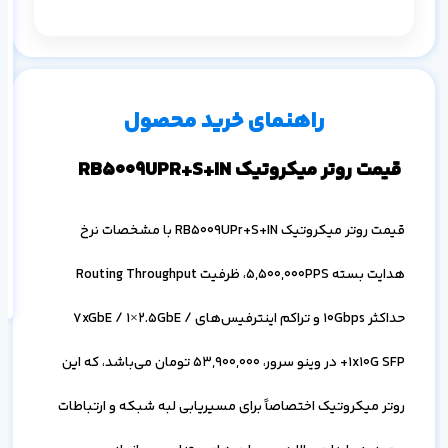
م
۱ ماه
۳ ماه
۶ ماه
۱ سال
راهنمای خرید محصول
قیمت روتر میکروتیک RB5009UPR+S+IN
اف
قیمت روتر میکروتیک RB5009UPr+S+IN با مشخصات نرخ
به
خ
هدایت بسته 5,500,000PPS، ظرفیت Routing Throughput
حداکثر 10Gbps و تراکم اینترفیس‌های 7xGbE / 1×2.5GbE /
1x10G SFP+ در وینو سرور،
53,900,000
تومان می‌باشد، که این
روتر میکروتیک اختصاصاً برای مسیریابی لبه شبکه و ارتباطات