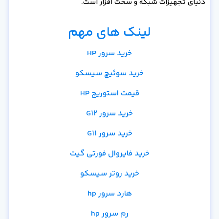
دنیای تجهیزات شبکه و سخت افزار است.
لینک های مهم
خرید سرور HP
خرید سوئیچ سیسکو
قیمت استوریج HP
خرید سرور G12
خرید سرور G11
خرید فایروال فورتی گیت
خرید روتر سیسکو
هارد سرور hp
رم سرور hp