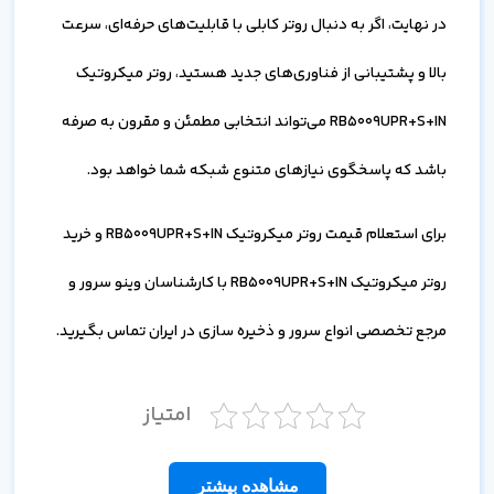
در نهایت، اگر به دنبال روتر کابلی با قابلیت‌های حرفه‌ای، سرعت
بالا و پشتیبانی از فناوری‌های جدید هستید، روتر میکروتیک
RB5009UPR+S+IN می‌تواند انتخابی مطمئن و مقرون به صرفه
باشد که پاسخگوی نیازهای متنوع شبکه شما خواهد بود.
برای استعلام قیمت روتر میکروتیک RB5009UPR+S+IN و خرید
روتر میکروتیک RB5009UPR+S+IN با کارشناسان وینو سرور و
مرجع تخصصی انواع سرور و ذخیره سازی در ایران تماس بگیرید.
امتیاز
مشاهده بیشتر