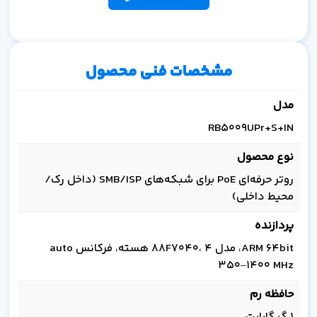
مشخصات فنی محصول
مدل
RB5009UPr+S+IN
نوع محصول
روتر حرفه‌ای PoE برای شبکه‌های SMB/ISP (داخل رک/
محیط داخلی)
پردازنده
ARM 64bit، مدل 88F7040، ۴ هسته، فرکانس auto
350–1400 MHz
حافظه رم