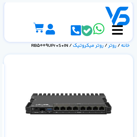
خانه
/
روتر
/
روتر میکروتیک
/ RB5009UPr+S+IN
م
شبک