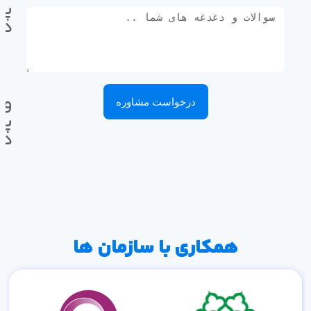
پی
ده
وا
درخواست مشاوره
پی
ده
همکاری با سازمان ها