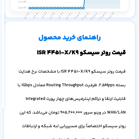
م
رو
۱ ماه
۳ ماه
۶ ماه
۱ سال
راهنمای خرید محصول
قیمت روتر سیسکو ISR 4451-X/K9
قیمت روتر سیسکو ISR 4451-X/K9 با مشخصات نرخ هدایت
اف
به
بسته 2.5Mpps، ظرفیت Routing Throughput معادل 1Gbps با
خ
قابلیت ارتقا و تراکم اینترفیس‌های چهار پورت Integrated
WAN/LAN در وینو سرور،
905,200,000
تومان می‌باشد، که این
روتر سیسکو اختصاصاً برای مسیریابی لبه شبکه و ارتباطات