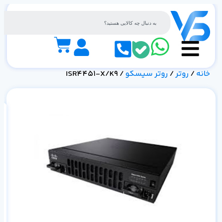
خانه
/
روتر
/
روتر سیسکو
/ ISR4451-X/K9
مش
دی