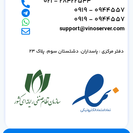
28422544 - 021
0944557 - 0919
0944557 - 0919
support@vinoserver.com
دفتر مرکزی : پاسداران، دشتستان سوم، پلاک 23