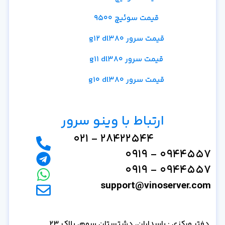
قیمت سوئیچ 9500
قیمت سرور g12 dl380
قیمت سرور g11 dl380
قیمت سرور g10 dl380
ارتباط با وینو سرور
28422544 - 021
0944557 - 0919
0944557 - 0919
support@vinoserver.com
دفتر مرکزی : پاسداران، دشتستان سوم، پلاک 23