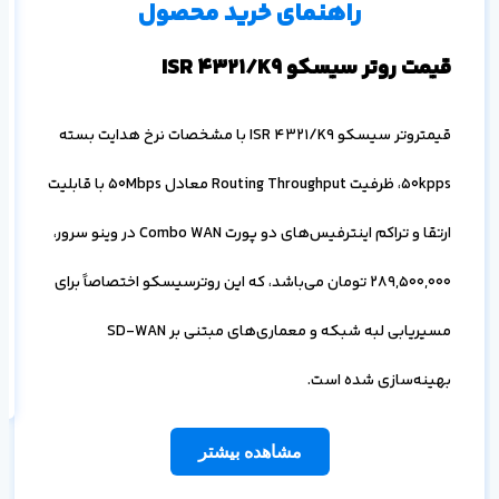
راهنمای خرید محصول
م
قیمت روتر سیسکو ISR 4321/K9
رو
قیمتروتر سیسکو ISR 4321/K9 با مشخصات نرخ هدایت بسته
50kpps، ظرفیت Routing Throughput معادل 50Mbps با قابلیت
ارتقا و تراکم اینترفیس‌های دو پورت Combo WAN در وینو سرور،
289,500,000
تومان می‌باشد، که این روترسیسکو اختصاصاً برای
اف
به
مسیریابی لبه شبکه و معماری‌های مبتنی بر SD-WAN
خ
بهینه‌سازی شده است.
مشاهده بیشتر