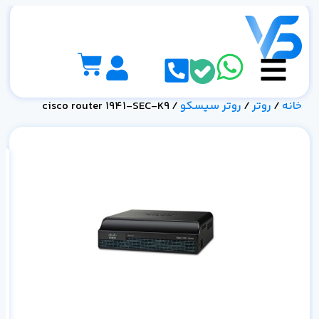
خانه
/
روتر
/
روتر سیسکو
/ cisco router 1941-SEC-K9
خر
شب