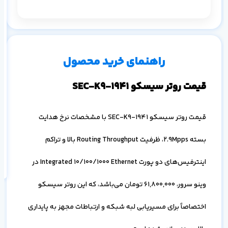
م
رو
۱ ماه
۳ ماه
۶ ماه
۱ سال
راهنمای خرید محصول
قیمت روتر سیسکو 1941-SEC-K9
قیمت روتر سیسکو 1941-SEC-K9 با مشخصات نرخ هدایت
اف
به
بسته 2.9Mpps، ظرفیت Routing Throughput بالا و تراکم
خ
اینترفیس‌های دو پورت Integrated 10/100/1000 Ethernet در
وینو سرور،
61,800,000
تومان می‌باشد، که این روتر سیسکو
اختصاصاً برای مسیریابی لبه شبکه و ارتباطات مجهز به پایداری