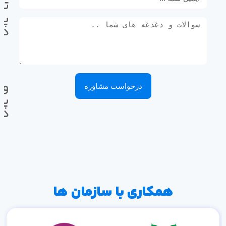
تل
پی
ده
وا
درخواست مشاوره
پی
ده
همکاری با سازمان ها