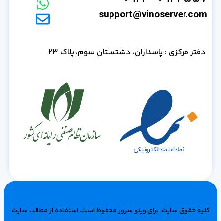
support@vinoserver.com
دفتر مرکزی : پاسداران، دشتستان سوم، پلاک 23
کلیه حقوق سایت، برای وینو سرور محفوظ است‌. استفاده از مطالب سایت