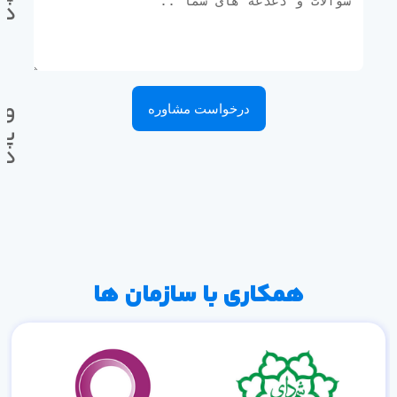
ده
وا
درخواست مشاوره
پی
ده
همکاری با سازمان ها