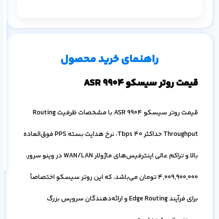
م
رو
۱ ماه
۳ ماه
۶ ماه
۱ سال
راهنمای خرید محصول
قیمت روتر سیسکو ASR 9904
قیمت روتر سیسکو ASR 9904 با مشخصات ظرفیت Routing
اف
به
Throughput حداکثر 40 Tbps، نرخ هدایت بسته PPS فوق‌العاده
خ
بالا و تراکم عالی اینترفیس‌های ماژولار WAN/LAN در وینو سرور،
4,009,900,000
تومان می‌باشد، که این روتر سیسکو اختصاصاً
برای فرآیند Edge Routing و ارائه‌دهندگان سرویس بزرگ