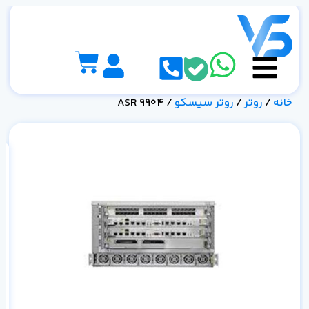
خانه
/
روتر
/
روتر سیسکو
/ ASR 9904
فن
سرو