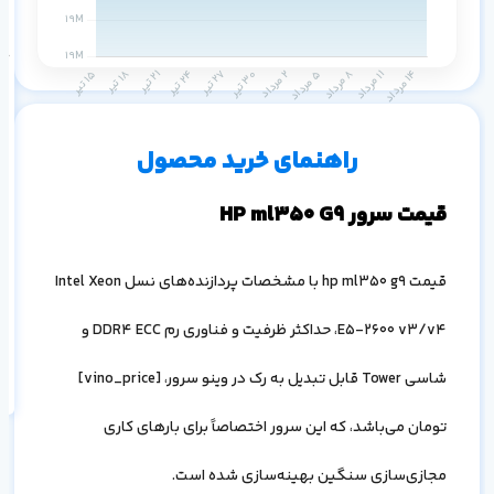
حا
(RAM)
۱ ماه
۳ ماه
۶ ماه
۱ سال
راهنمای خرید محصول
قیمت سرور HP ml350 G9
قیمت
hp ml350 g9
با مشخصات پردازنده‌های نسل
Intel Xeon
اف
به
E5-2600 v3/v4
، حداکثر ظرفیت و فناوری رم
DDR4 ECC
و
خ
شاسی
Tower
قابل تبدیل به رک در وینو سرور، [
vino_price
]
تومان می‌باشد، که این سرور اختصاصاً برای بارهای کاری
مجازی‌سازی سنگین بهینه‌سازی شده است.