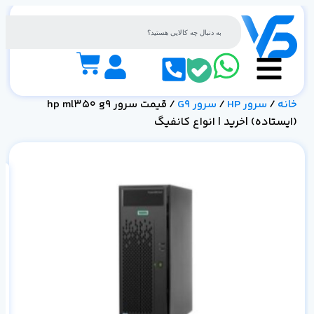
خانه
/
سرور HP
/
سرور G9
/ قیمت سرور hp ml350 g9
(ایستاده) |خرید | انواع کانفیگ
ان