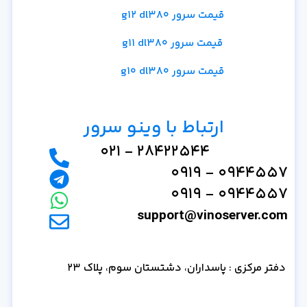
قیمت سرور g12 dl380
قیمت سرور g11 dl380
قیمت سرور g10 dl380
ارتباط با وینو سرور
28422544 - 021
0944557 - 0919
0944557 - 0919
support@vinoserver.com
دفتر مرکزی : پاسداران، دشتستان سوم، پلاک 23