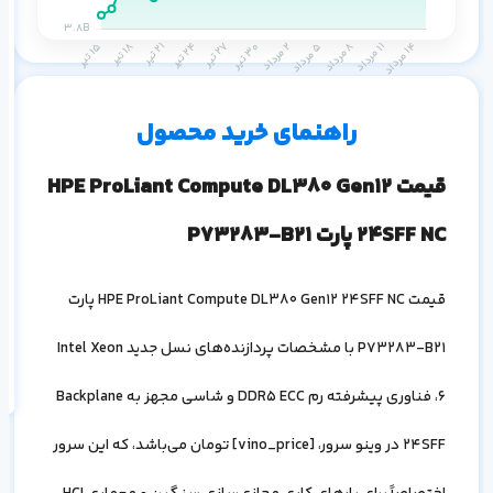
پا
نا
۱ ماه
۳ ماه
۶ ماه
۱ سال
راهنمای خرید محصول
قیمت
HPE ProLiant Compute DL380 Gen12
24SFF NC
پارت
P73283-B21
قیمت
HPE ProLiant Compute DL380 Gen12 24SFF NC
پارت
اف
به
خ
P73283-B21
با مشخصات پردازنده‌های نسل جدید
Intel Xeon
6
، فناوری پیشرفته رم
DDR5 ECC
و شاسی مجهز به
Backplane
24SFF
در وینو سرور، [
vino_price
] تومان می‌باشد، که این سرور