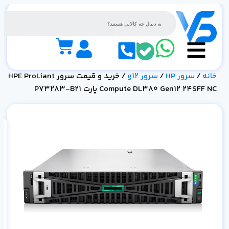
خانه
/
سرور HP
/
سرور g12
/ خرید و قیمت سرور HPE ProLiant
Compute DL380 Gen12 24SFF NC پارت P73283-B21
 NC