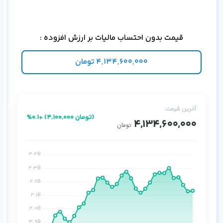
قیمت بدون احتساب مالیات بر ارزش افزوده :
اس
4,134,600,000
تومان
آخرین قیمت:
%0.1+ (4,100,000 تومان)
4,134,600,000
تومان