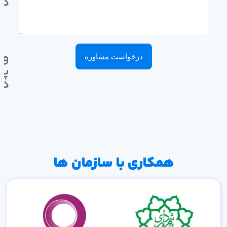
ده
وا
درخواست مشاوره
پی
ده
همکاری با سازمان ها