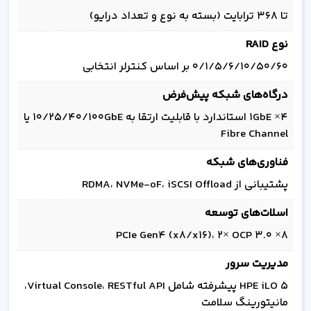
تا 368 ترابایت (بسته به نوع و تعداد درایو)
نوع RAID
0/1/5/6/10/50/60 بر اساس کنترلر انتخابی
درگاه‌های شبکه پیش‌فرض
4× 1GbE استاندارد با قابلیت ارتقا به 10/25/40/100GbE یا
Fibre Channel
فناوری‌های شبکه
پشتیبانی از RDMA، NVMe-oF، iSCSI Offload
اسلات‌های توسعه
8× PCIe Gen4 (x8/x16)، 2× OCP 3.0
مدیریت سرور
HPE iLO 5 پیشرفته شامل Virtual Console، RESTful API،
مانیتورینگ سلامت