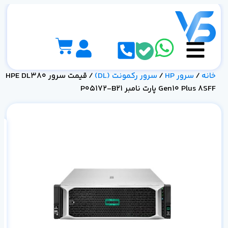
خانه
/
سرور HP
/
سرور رکمونت (DL)
/ قیمت سرور HPE DL380
Gen10 Plus 8SFF پارت نامبر P05172-B21
نامبر 