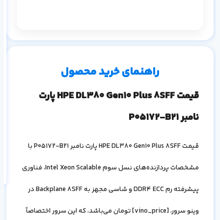
م
سر
۱ ماه
۳ ماه
۶ ماه
۱ سال
راهنمای خرید محصول
قیمت
HPE DL380 Gen10 Plus 8SFF
پارت
نامبر
P05172-B21
اف
قیمت
HPE DL380 Gen10 Plus 8SFF
پارت نامبر
P05172-B21
با
به
خ
مشخصات پردازنده‌های نسل سوم
Intel Xeon Scalable
، فناوری
پیشرفته رم
DDR4 ECC
و شاسی مجهز به
Backplane 8SFF
در
وینو سرور، [
vino_price
] تومان می‌باشد، که این سرور اختصاصاً