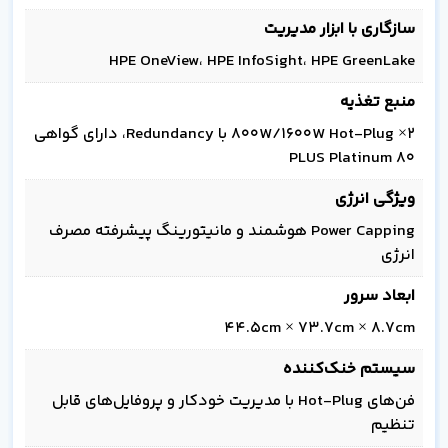
سازگاری با ابزار مدیریت
HPE OneView، HPE InfoSight، HPE GreenLake
منبع تغذیه
2× 800W/1600W Hot-Plug با Redundancy، دارای گواهی
80 PLUS Platinum
ویژگی انرژی
Power Capping هوشمند و مانیتورینگ پیشرفته مصرف
انرژی
ابعاد سرور
44.5cm × 73.7cm × 8.7cm
سیستم خنک‌کننده
فن‌های Hot-Plug با مدیریت خودکار و پروفایل‌های قابل
تنظیم