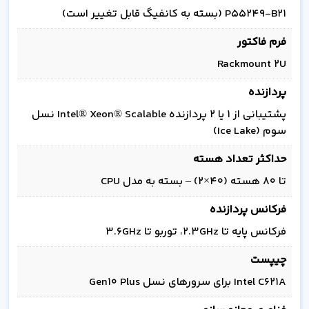
P55249-B21 (بسته به کانفیگ قابل تغییر است)
فرم فاکتور
Rackmount 2U
پردازنده
پشتیبانی از 1 یا 2 پردازنده Intel® Xeon® Scalable نسل
سوم (Ice Lake)
حداکثر تعداد هسته
تا 80 هسته (40×2) – بسته به مدل CPU
فرکانس پردازنده
فرکانس پایه تا 2.3GHz، توربو تا 3.6GHz
چیپست
Intel C621A برای سرورهای نسل Gen10 Plus