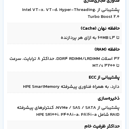
فناوری مجازی‌سازی
پشتیبانی از Intel VT-x، VT-d، Hyper-Threading،
Turbo Boost 2.0
حافظه نهان (Cache)
تا 60MB L3 به ازای هر پردازنده
حافظه (RAM)
32 اسلات DDR4 RDIMM/LRDIMM، حداکثر 8 ترابایت، سرعت
تا 3200 MT/s
پشتیبانی از ECC
دارد، به همراه فناوری پیشرفته HPE SmartMemory
ذخیره‌سازی
پشتیبانی از NVMe / SAS / SATA، کنترلرهای پیشرفته
RAID شامل HPE SR100i، P408i-a، P816i-a
حداکثر ظرفیت خام