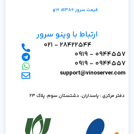
قیمت سرور g10 dl380
ارتباط با وینو سرور
28422544 - 021
0944557 - 0919
0944557 - 0919
support@vinoserver.com
دفتر مرکزی : پاسداران، دشتستان سوم، پلاک 23