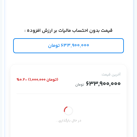
ise
قیمت بدون احتساب مالیات بر ارزش افزوده :
633,900,000
تومان
آخرین قیمت:
%0.2- (1,000,000 تومان)
633,900,000
تومان
در حال بارگذاری...