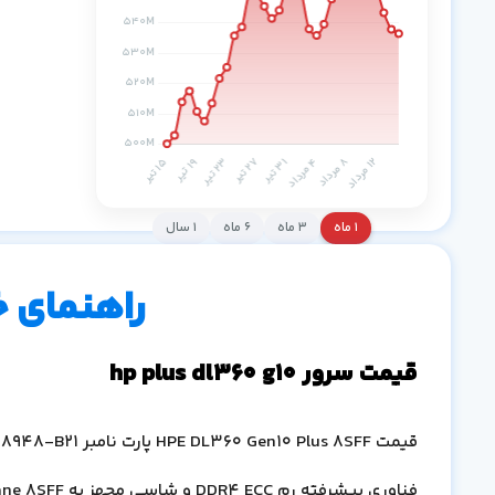
۱ ماه
۳ ماه
۶ ماه
۱ سال
راهنمای 
قیمت سرور hp plus dl360 g10
قیمت
HPE DL360 Gen10 Plus 8SFF
پارت نامبر
28948-B21
فناوری پیشرفته رم
DDR4 ECC
و شاسی مجهز به
ane 8SFF