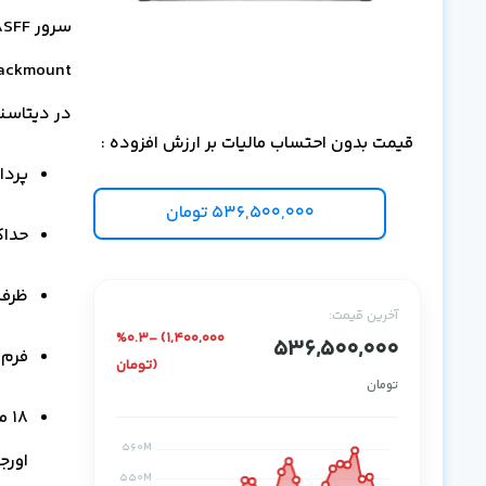
در دیتاسنترهای ise
قیمت بدون احتساب مالیات بر ارزش افزوده :
پردازنده‌های
536,500,000
تومان
حداکثر ۶ ترابایت حافظه R4
ظرفیت پشت
آخرین قیمت:
%0.3- (1,400,000
536,500,000
فرم فاکتور 1U مجه
تومان)
تومان
اورج