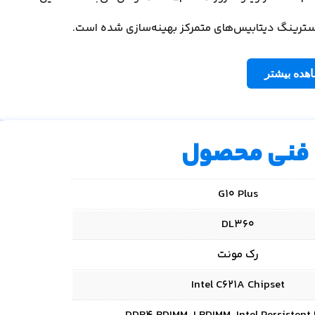
استرینگ دیتابیس‌های متمرکز بهینه‌سازی شده است.
هده بیشتر
فنی محصول
G10 Plus
DL360
رک مونت
Intel C621A Chipset