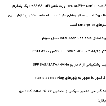
سرور HPE DL360 Gen10 Plus 8SFF پارت نامبر P28948-B21 یک پلتفرم
Rackmount جهت اجرای سناریوهای متراکم Virtualization و پردازش ابری
Enterpr است.
 Intel Xeon Scalable نسل سوم
DD با فرکانس 3200MT/s
یبانی از ۸ درایو SFF SAS/SATA/NVMe
ز به پاورهای Flex Slot Hot Plug
18 ماه گارانتی معتبر شرکتی و تضمین ۱۰۰٪ اصالت کالا (نیو
ینال).