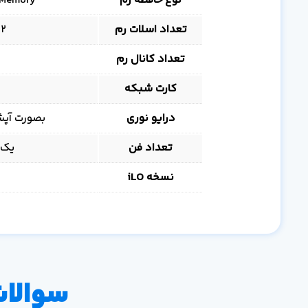
نوع حافظه رم
 Memory
تعداد اسلات رم
32 اسلات برای ه
تعداد کانال رم
کارت شبکه
درایو نوری
بصورت آپشنال ق
تعداد فن
یک پردازن
نسخه iLO
سوالات