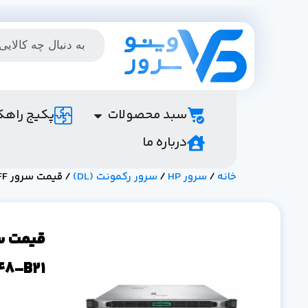
سبد محصولات
پکیج راهک
درباره ما
خانه
/
سرور HP
/
سرور رکمونت (DL)
/ قیمت سرور HPE DL360 Gen10 Plus 8SFF پارت نامبر P28948-B21
48-B21