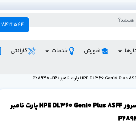
28422544 - 021
ارها
آموزش
خدمات
گارانتی
قیمت سرور HPE DL360 Gen10 Plus 8SFF پارت نامبر
P289