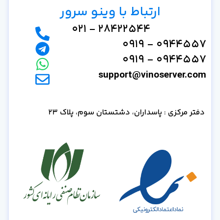
ارتباط با وینو سرور
28422544 - 021
0944557 - 0919
0944557 - 0919
support@vinoserver.com
دفتر مرکزی : پاسداران، دشتستان سوم، پلاک 23