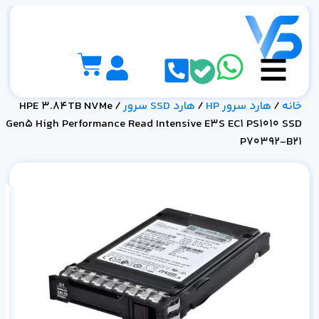
خانه
/
هارد سرور HP
/
هارد SSD سرور
/ HPE 3.84TB NVMe
Gen5 High Performance Read Intensive E3S EC1 PS1010 SSD
P70392-B21
10
21