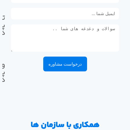
تل
پی
ده
وا
درخواست مشاوره
پی
ده
همکاری با سازمان ها