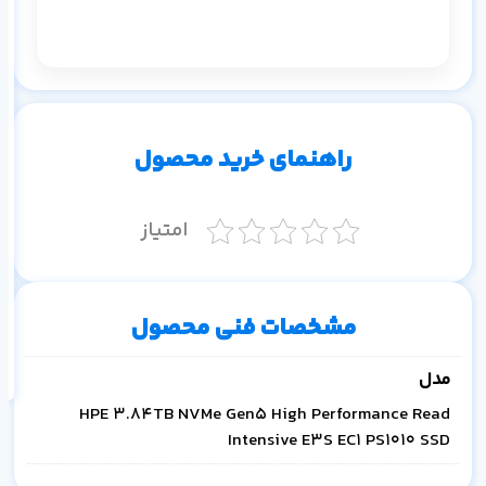
م
۱ ماه
۳ ماه
۶ ماه
۱ سال
راهنمای خرید محصول
امتیاز
اف
به
مشخصات فنی محصول
خ
مدل
HPE 3.84TB NVMe Gen5 High Performance Read
Intensive E3S EC1 PS1010 SSD