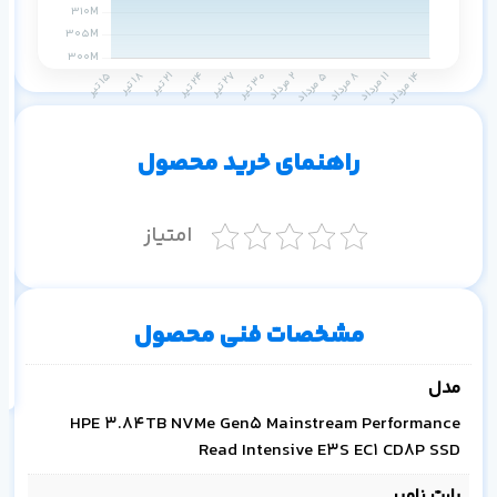
م
۱ ماه
۳ ماه
۶ ماه
۱ سال
راهنمای خرید محصول
امتیاز
اف
به
مشخصات فنی محصول
خ
مدل
HPE 3.84TB NVMe Gen5 Mainstream Performance
Read Intensive E3S EC1 CD8P SSD
پارت نامبر