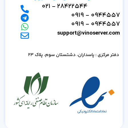
28422544 - 021
0944557 - 0919
0944557 - 0919
support@vinoserver.com
دفتر مرکزی : پاسداران، دشتستان سوم، پلاک 23