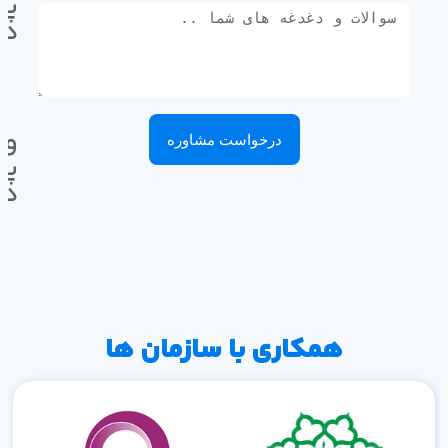
پی
ده
وا
درخواست مشاوره
پی
ده
همکاری با سازمان ها