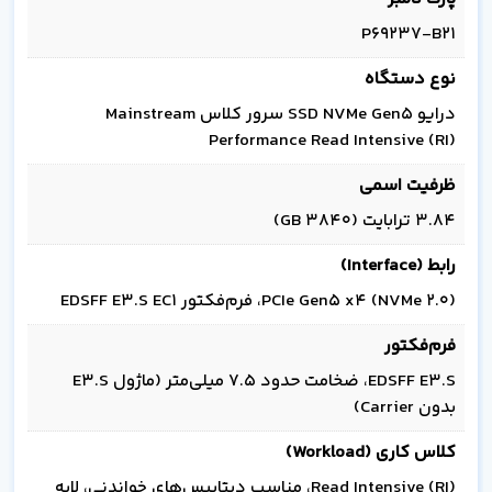
P69237-B21
نوع دستگاه
درایو SSD NVMe Gen5 سرور کلاس Mainstream
Performance Read Intensive (RI)
ظرفیت اسمی
3.84 ترابایت (3840 GB)
رابط (Interface)
PCIe Gen5 x4 (NVMe 2.0)، فرم‌فکتور EDSFF E3.S EC1
فرم‌فکتور
EDSFF E3.S، ضخامت حدود 7.5 میلی‌متر (ماژول E3.S
بدون Carrier)
کلاس کاری (Workload)
Read Intensive (RI)، مناسب دیتابیس‌های خواندنی، لایه