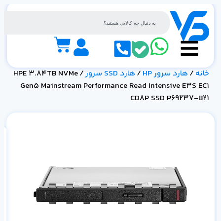
خانه
/
هارد سرور HP
/
هارد SSD سرور
/ HPE 3.84TB NVMe
Gen5 Mainstream Performance Read Intensive E3S EC1
CD8P SSD P69237-B21
8P
21