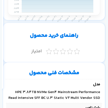
م
۱ ماه
۳ ماه
۶ ماه
۱ سال
راهنمای خرید محصول
امتیاز
اف
به
مشخصات فنی محصول
خ
مدل
HPE 3.84TB NVMe Gen4 Mainstream Performance
Read Intensive SFF BC U.3 Static V2 Multi Vendor SSD
پارت نامبر