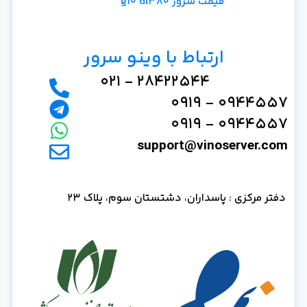
قیمت سرور g10 dl380
ارتباط با وینو سرور
28422544 - 021
0944557 - 0919
0944557 - 0919
support@vinoserver.com
دفتر مرکزی : پاسداران، دشتستان سوم، پلاک 23