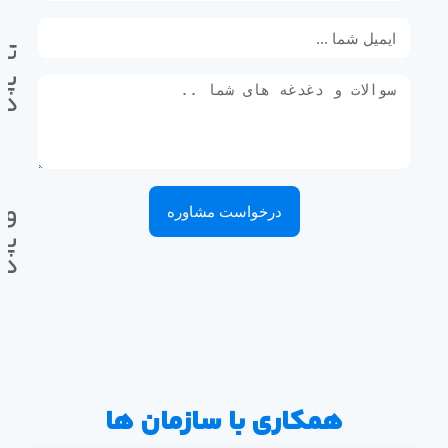
تل
پی
ده
وا
درخواست مشاوره
پی
ده
همکاری با سازمان ها