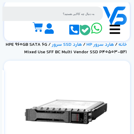
خانه
/
هارد سرور HP
/
هارد SSD سرور
/ HPE 960GB SATA 6G
Mixed Use SFF BC Multi Vendor SSD P40503-B21
21