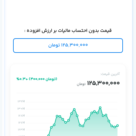
قیمت بدون احتساب مالیات بر ارزش افزوده :
125,300,000
تومان
آخرین قیمت:
%0.3+ (400,000 تومان)
125,300,000
تومان