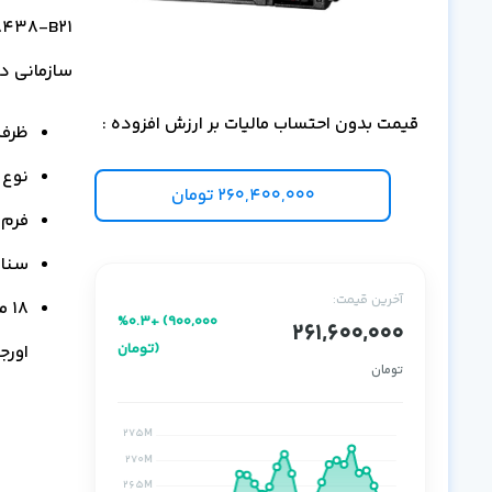
سازمانی در لایه ge
قیمت بدون احتساب مالیات بر ارزش افزوده :
ظرفیت 3.84TB اینتر
نوع فلش e
260,400,000
تومان
فرم ف
سناریوی ک
آخرین قیمت:
%0.3+ (900,000
261,600,000
تومان)
اورج
تومان