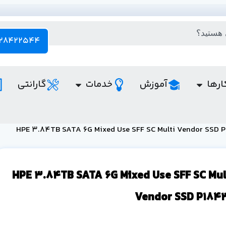
28422544 - 021
ارها
آموزش
خدمات
گارانتی
رد HPE 3.84TB SATA 6G Mixed Use SFF SC Multi
Vendor SSD P184