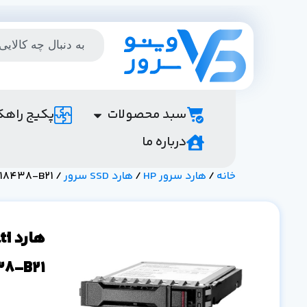
سبد محصولات
پکیج راهک
درباره ما
خانه
/
هارد سرور HP
/
هارد SSD سرور
/ HPE 3.84TB SATA 6G Mixed Use SFF SC Multi Vendor SSD P18438-B21
ها
38-B21