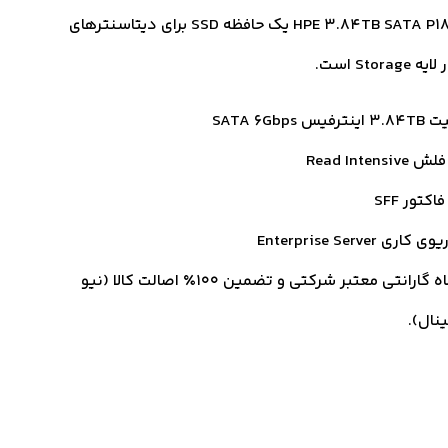
HPE 3.84TB SATA P18438-B21 یک حافظه SSD برای دیتاسنترهای
Stora است.
فیس SATA 6Gbps
Read Intensiv
اکتور SFF
اری Enterprise Server
18 ماه گارانتی معتبر شرکتی و تضمین ۱۰۰٪ اصالت کالا (نیو
ینال).