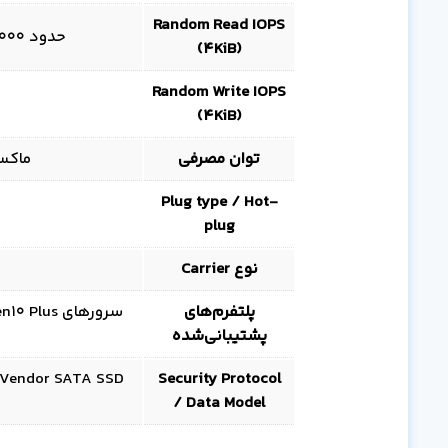
Random Read IOPS
حدود 56,000 IOPS (تا حدود 60,000 IOPS در QD بالا)
(4KiB)
Random Write IOPS
(4KiB)
توان مصرفی
ماکسیمم حدو
Plug type / Hot-
plug
نوع Carrier
پلتفرم‌های
پشتیبانی‌شده
Security Protocol
/ Data Model