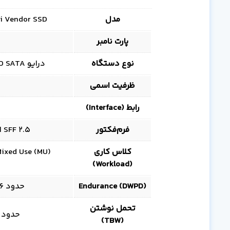
مدل
i Vendor SSD
پارت نامبر
نوع دستگاه
درایو SSD SATA سرور کلاس Mixed Use (MU) Multi Vendor
ظرفیت اسمی
رابط (Interface)
فرم‌فکتور
SFF 2.5 اینچ، ارتفاع 7 میلی‌متر، Smart Carrier (SC)
کلاس کاری
(Workload)
Endurance (DWPD)
حدود 2.6 نوشتن کامل درایو در روز (2.6 DWPD)
تحمل نوشتن
حدود 17,600 ترابایت TBW در طول عمر اس
(TBW)