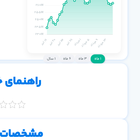
۱ ماه
۳ ماه
۶ ماه
۱ سال
راهنمای 
مشخصات 