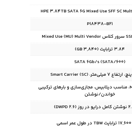
HPE 3.84TB SATA 6G Mixed Use SFF SC Mult
P18438-B21
3.84 ترابایت (3,840 GB)
SATA 6Gb/s (SATA/600)
Mixed Use (MU)، مناسب دیتابیس، مجازی‌سازی و بارهای ترکیبی
خواندن/نوشتن
می