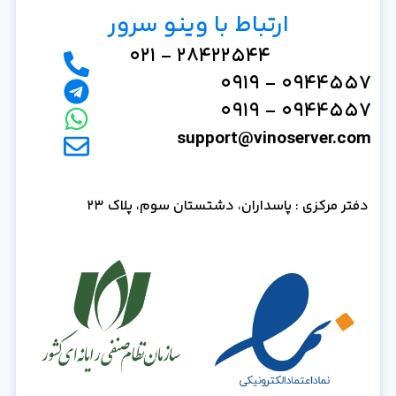
ارتباط با وینو سرور
28422544 - 021
0944557 - 0919
0944557 - 0919
support@vinoserver.com
دفتر مرکزی : پاسداران، دشتستان سوم، پلاک 23