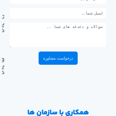
تل
پی
ده
وا
درخواست مشاوره
پی
ده
همکاری با سازمان ها