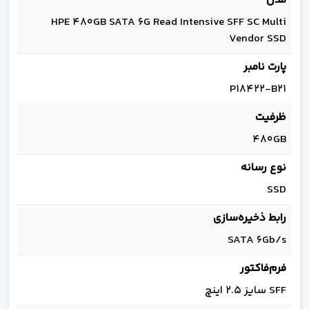
مدل
HPE 480GB SATA 6G Read Intensive SFF SC Multi
Vendor SSD
پارت نامبر
P18422-B21
ظرفیت
480GB
نوع رسانه
SSD
رابط ذخیره‌سازی
SATA 6Gb/s
فرم‌فاکتور
SFF سایز 2.5 اینچ