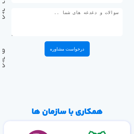
تل
پی
ده
وا
درخواست مشاوره
پی
ده
همکاری با سازمان ها