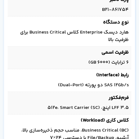
861754-B21
نوع دستگاه
هارد دیسک Enterprise کلاس Business Critical برای
ظرفیت بالا
ظرفیت اسمی
6 ترابایت (6000 GB)
رابط (Interface)
SAS 12Gb/s دو پورته (Dual-Port)
فرم‌فکتور
LFF 3.5 اینچ، 512e، Smart Carrier (SC)
کلاس کاری (Workload)
Business Critical (BC)، مناسب حجم ذخیره‌سازی بالا،
آرشیو، File/Backup با دسترسی 24×7