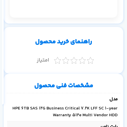
م
۱ ماه
۳ ماه
۶ ماه
۱ سال
راهنمای خرید محصول
امتیاز
اف
به
مشخصات فنی محصول
خ
مدل
HPE 6TB SAS 12G Business Critical 7.2K LFF SC 1-year
Warranty 512e Multi Vendor HDD
پارت نامبر