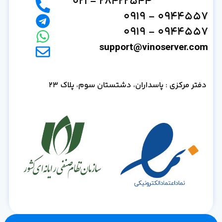
28422544 - 021
0944557 - 0919
0944557 - 0919
support@vinoserver.com
دفتر مرکزی : پاسداران، دشتستان سوم، پلاک 23