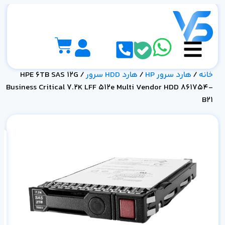
خانه
/
هارد سرور HP
/
هارد HDD سرور
/ HPE 6TB SAS 12G
Business Critical 7.2K LFF 512e Multi Vendor HDD 861754-
B21
21