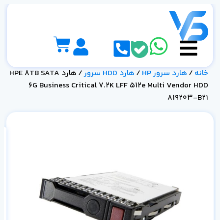
خانه
/
هارد سرور HP
/
هارد HDD سرور
/ هارد HPE 8TB SATA
6G Business Critical 7.2K LFF 512e Multi Vendor HDD
819203-B21
21