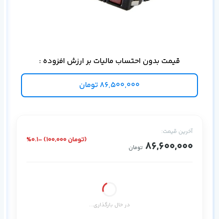
ذخی
قیمت بدون احتساب مالیات بر ارزش افزوده :
86,500,000
تومان
آخرین قیمت:
%0.1- (100,000 تومان)
86,600,000
تومان
در حال بارگذاری...