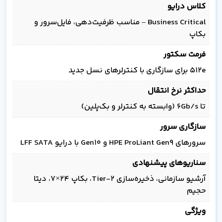
کلاس درایو
Business Critical – مناسب ظرفیت‌دهی، فایل‌سرور و
بکاپ
فرمت سکتور
512e برای سازگاری با کنترلرهای نسل جدید
حداکثر نرخ انتقال
تا 6Gb/s (وابسته به کنترلر و بک‌پلین)
سازگاری سرور
سرورهای HPE ProLiant Gen9 و Gen10 با درایو LFF SATA
سناریوهای پیشنهادی
آرشیو سازمانی، ذخیره‌سازی Tier-2، بکاپ 24×7، دیتا
حجیم
ویژگی