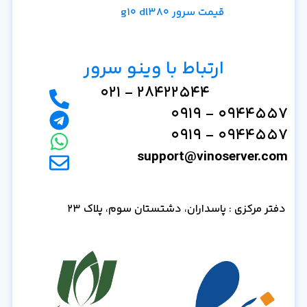
قیمت سرور g10 dl380
ارتباط با وینو سرور
28422544 - 021
0944557 - 0919
0944557 - 0919
support@vinoserver.com
دفتر مرکزی : پاسداران، دشتستان سوم، پلاک 23