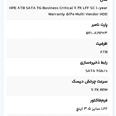
HPE 8TB SATA 6G Business Critical 7.2K LFF SC 1-year
Warranty 512e Multi Vendor HDD
پارت نامبر
819203-B21
ظرفیت
8TB
رابط ذخیره‌سازی
SATA 6Gb/s
سرعت چرخش دیسک
7.2K RPM
فرم‌فاکتور
LFF سایز 3.5 اینچ