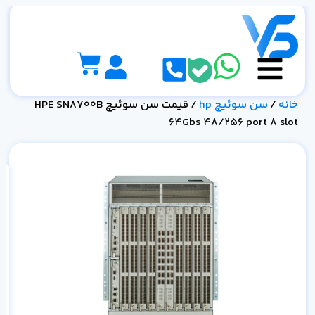
خانه
/
سن سوئیچ hp
/ قیمت سن سوئیچ HPE SN8700B
64Gbs 48/256 port 8 slot
ot