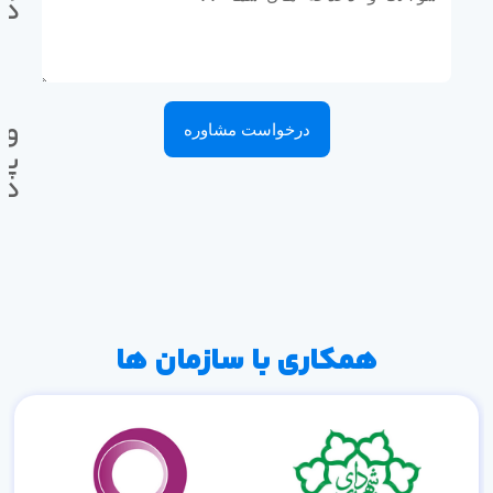
ده
وا
درخواست مشاوره
پی
ده
همکاری با سازمان ها