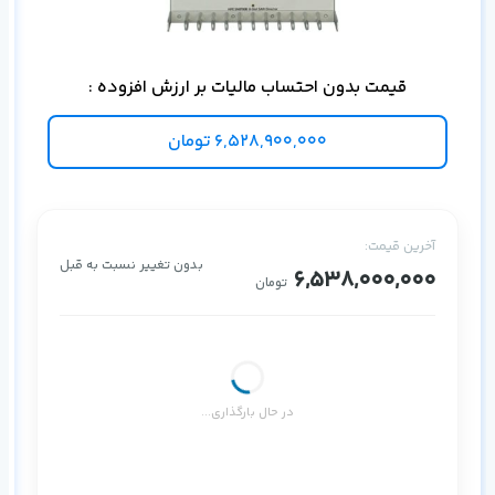
یک
Core
قیمت بدون احتساب مالیات بر ارزش افزوده :
6,528,900,000
تومان
آخرین قیمت:
بدون تغییر نسبت به قبل
6,538,000,000
تومان
در حال بارگذاری...