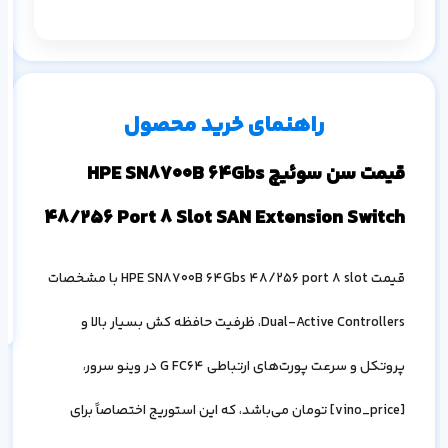
م
۱ ماه
۳ ماه
۶ ماه
۱ سال
راهنمای خرید محصول
قیمت سن سوئیچ HPE SN8700B 64Gbs
48/256 Port 8 Slot SAN Extension Switch
اف
به
قیمت
HPE SN8700B 64Gbs 48/256 port 8 slot
با مشخصات
خ
Dual-Active Controllers
، ظرفیت حافظه کش بسیار بالا و
پروتکل و سرعت پورت‌های ارتباطی 64
G FC
در وینو سرور،
[
vino_price
] تومان می‌باشد، که این استوریج اختصاصاً برای