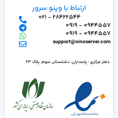
ارتباط با وینو سرور
28422544 - 021
0944557 - 0919
0944557 - 0919
support@vinoserver.com
دفتر مرکزی : پاسداران، دشتستان سوم، پلاک 23