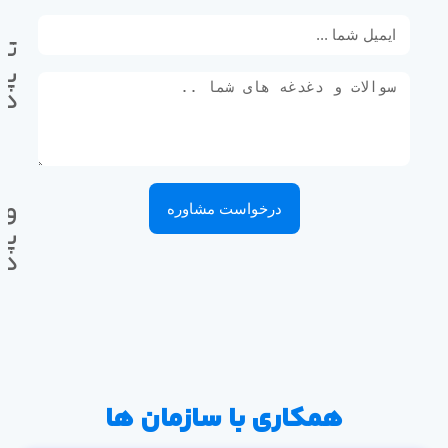
تل
پی
ده
وا
درخواست مشاوره
پی
ده
همکاری با سازمان ها