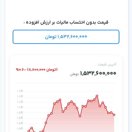
قیمت بدون احتساب مالیات بر ارزش افزوده :
1,532,600,000
تومان
آخرین قیمت:
%0.6- (8,800,000 تومان)
1,532,600,000
تومان