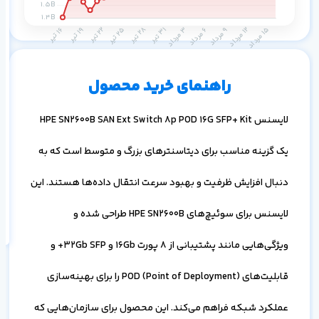
م
۱ ماه
۳ ماه
۶ ماه
۱ سال
راهنمای خرید محصول
لایسنس HPE SN2600B SAN Ext Switch 8p POD 16G SFP+ Kit
یک گزینه مناسب برای دیتاسنترهای بزرگ و متوسط است که به
اف
دنبال افزایش ظرفیت و بهبود سرعت انتقال داده‌ها هستند. این
به
خ
لایسنس برای سوئیچ‌های HPE SN2600B طراحی شده و
ویژگی‌هایی مانند پشتیبانی از 8 پورت 16Gb و 32Gb SFP+ و
قابلیت‌های POD (Point of Deployment) را برای بهینه‌سازی
عملکرد شبکه فراهم می‌کند. این محصول برای سازمان‌هایی که