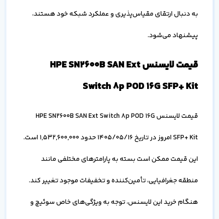
به دنبال ارتقای مقیاس‌پذیری و عملکرد شبکه خود هستند،
پیشنهاد می‌شود.
قیمت لایسنس HPE SN2600B SAN Ext
Switch 8p POD 16G SFP+ Kit
قیمت لایسنس HPE SN2600B SAN Ext Switch 8p POD 16G
SFP+ Kit امروز در تاریخ
1405/05/16
حدود
1,532,600,000
است.
این قیمت ممکن است بسته به پارامترهای مختلفی مانند
منطقه جغرافیایی، تأمین‌کننده و تخفیفات موجود تغییر کند.
هنگام خرید این لایسنس، توجه به ویژگی‌های خاص سوئیچ و