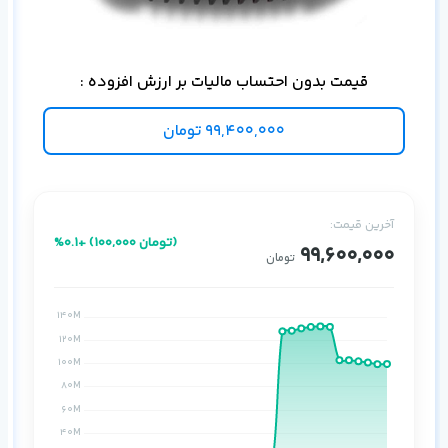
در لای
قیمت بدون احتساب مالیات بر ارزش افزوده :
99,400,000
تومان
آخرین قیمت:
%0.1+ (100,000 تومان)
99,600,000
تومان