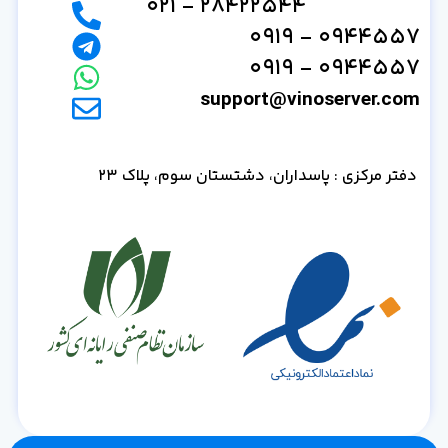
28422544 - 021
0944557 - 0919
0944557 - 0919
support@vinoserver.com
دفتر مرکزی : پاسداران، دشتستان سوم، پلاک 23