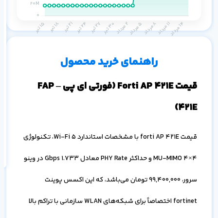
م
۱ ماه
۳ ماه
۶ ماه
۱ سال
راهنمای خرید محصول
قیمت Forti AP 421E (فورتی ای پی FAP –
421E)
اف
به
قیمت forti AP 421E با مشخصات استاندارد Wi-Fi 5، تکنولوژی
خ
4×4 MU-MIMO و حداکثر PHY Rate معادل 1.733 Gbps در وینو
سرور،
99,400,000
تومان می‌باشد، که این اکسس پوینت
fortinet اختصاصاً برای شبکه‌های WLAN سازمانی با تراکم بالا