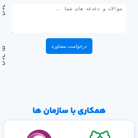
پی
ده
وا
درخواست مشاوره
پی
ده
همکاری با سازمان ها