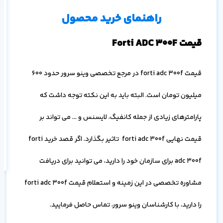
۱ ماه
۳ ماه
۶ ماه
۱ سال
راهنمای خرید محصول
م
قیمت Forti ADC 300F
قیمت forti adc 300f در مرجع تخصصی وینو سرور حدود 600
میلیون تومان است. البته باید به این نکته توجه داشت که
پارامترهای زیادی از جمله کانفیگ، لایسنس و … می تواند بر
اف
به
قیمت نهایی forti adc 300f تاثیر بگذارد. اگر قصد خرید forti
خ
adc 300f برای سازمان خود را دارید، می توانید برای دریافت
مشاوره تخصصی در این زمینه و استعلام قیمت forti adc 300f
را دارید، با کارشناسان وینو سرور، تماس حاصل فرمایید.