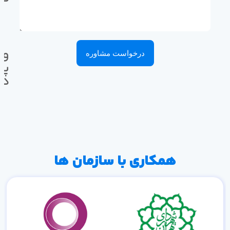
وا
درخواست مشاوره
پی
ده
همکاری با سازمان ها