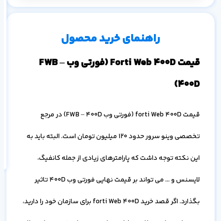
م
۱ ماه
۳ ماه
۶ ماه
۱ سال
راهنمای خرید محصول
قیمت Forti Web 400D (فورتی وب FWB –
400D)
قیمت forti Web 400D (فورتی وب FWB – 400D) در مرجع
اف
به
تخصصی وینو سرور حدود 120 میلیون تومان است. البته باید به
خ
این نکته توجه داشت که پارامترهای زیادی از جمله کانفیگ،
لایسنس و … می تواند بر قیمت نهایی فورتی وب 400D تاثیر
بگذارد. اگر قصد خرید forti Web 400D برای سازمان خود را دارید،