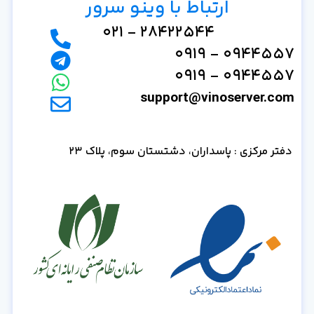
ارتباط با وینو سرور
28422544 - 021
0944557 - 0919
0944557 - 0919
support@vinoserver.com
دفتر مرکزی : پاسداران، دشتستان سوم، پلاک 23