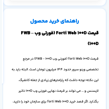
م
۱ ماه
۳ ماه
۶ ماه
۱ سال
راهنمای خرید محصول
قیمت Forti Web 100D (فورتی وب FWB –
100D)
قیمت forti Web 100D (فورتی وب FWB – 100D) در مرجع
اف
به
خ
تخصصی وینو سرور حدود 144 میلیون تومان است. البته باید به
این نکته توجه داشت که پارامترهای زیادی از جمله کانفیگ،
لایسنس و … می تواند بر قیمت نهایی فورتی وب 100D تاثیر
بگذارد. اگر قصد خرید forti Web 100D برای سازمان خود را دارید،