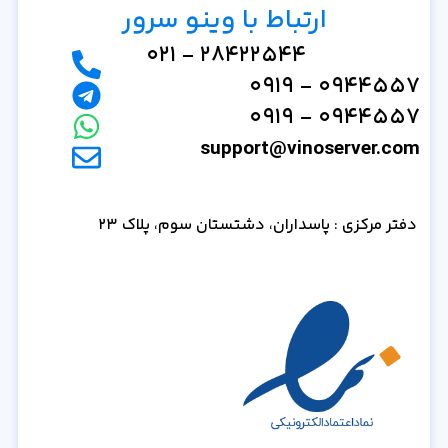
ارتباط با وینو سرور
28422544 - 021
0944557 - 0919
0944557 - 0919
support@vinoserver.com
دفتر مرکزی : پاسداران، دشتستان سوم، پلاک 23