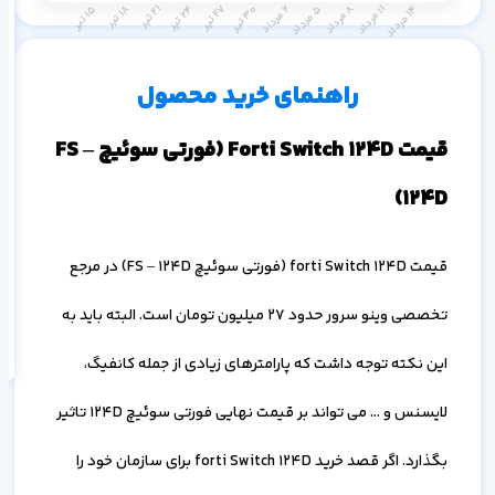
م
۱ ماه
۳ ماه
۶ ماه
۱ سال
راهنمای خرید محصول
قیمت Forti Switch 124D (فورتی سوئیچ FS –
124D)
قیمت forti Switch 124D (فورتی سوئیچ FS – 124D) در مرجع
اف
به
خ
تخصصی وینو سرور حدود 27 میلیون تومان است. البته باید به
این نکته توجه داشت که پارامترهای زیادی از جمله کانفیگ،
لایسنس و … می تواند بر قیمت نهایی فورتی سوئیچ 124D تاثیر
بگذارد. اگر قصد خرید forti Switch 124D برای سازمان خود را