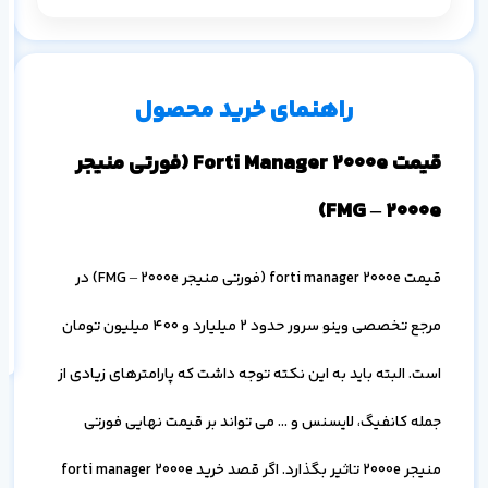
م
۱ ماه
۳ ماه
۶ ماه
۱ سال
راهنمای خرید محصول
قیمت Forti Manager 2000e (فورتی منیجر
FMG – 2000e)
اف
قیمت forti manager 2000e (فورتی منیجر FMG – 2000e) در
به
خ
مرجع تخصصی وینو سرور حدود 2 میلیارد و 400 میلیون تومان
است. البته باید به این نکته توجه داشت که پارامترهای زیادی از
جمله کانفیگ، لایسنس و … می تواند بر قیمت نهایی فورتی
منیجر 2000e تاثیر بگذارد. اگر قصد خرید forti manager 2000e