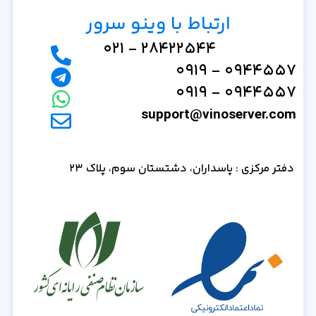
ارتباط با وینو سرور
28422544 - 021
0944557 - 0919
0944557 - 0919
support@vinoserver.com
دفتر مرکزی : پاسداران، دشتستان سوم، پلاک 23