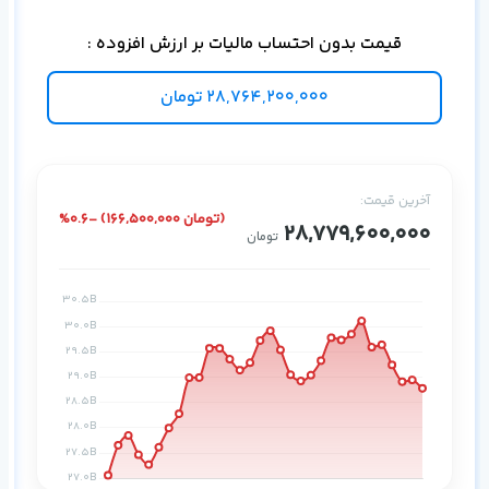
دیت
قیمت بدون احتساب مالیات بر ارزش افزوده :
28,764,200,000
تومان
آخرین قیمت:
%0.6- (166,500,000 تومان)
28,779,600,000
تومان