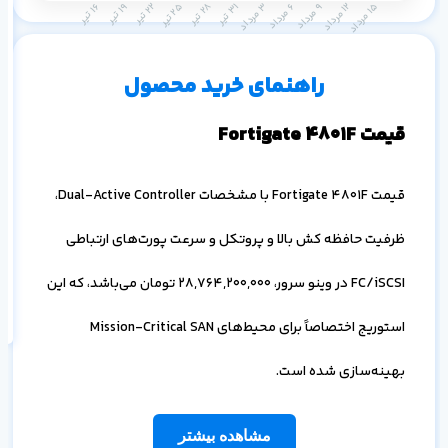
م
۱ ماه
۳ ماه
۶ ماه
۱ سال
راهنمای خرید محصول
قیمت Fortigate 4801F
قیمت Fortigate 4801F با مشخصات Dual-Active Controller،
ظرفیت حافظه کش بالا و پروتکل و سرعت پورت‌های ارتباطی
اف
به
FC/iSCSI در وینو سرور،
28,764,200,000
تومان می‌باشد، که این
خ
استوریج اختصاصاً برای محیط‌های Mission-Critical SAN
بهینه‌سازی شده است.
مشاهده بیشتر