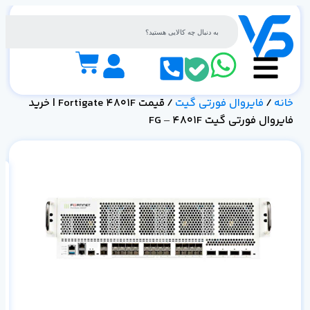
خانه
/
فایروال فورتی گیت
/ قیمت Fortigate 4801F | خرید
فایروال فورتی گیت FG – 4801F
گیت F