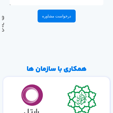
وا
درخواست مشاوره
پی
ده
همکاری با سازمان ها