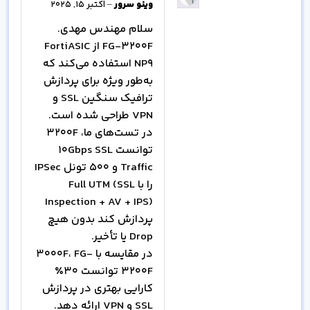
وینو سرور
–
اکتبر 15, 2025
سلام مهندس مهدی.
FG-3200F از FortiASIC
NP9 استفاده می‌کند که
به‌طور ویژه برای پردازش
ترافیک سنگین SSL و
VPN طراحی شده است.
در تست‌های ما، 3200F
توانست ۱۰Gbps SSL
Traffic و ۵۰۰ تونل IPSec
را با Full UTM (SSL
Inspection + AV + IPS)
پردازش کند بدون هیچ
Drop یا تأخیر.
در مقایسه با 3000F، FG-
3200F توانست ۳۰٪
کارایی بهتری در پردازش
SSL و VPN ارائه دهد.