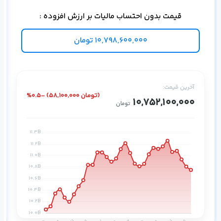
دیت
قیمت بدون احتساب مالیات بر ارزش افزوده :
10,798,600,000
تومان
آخرین قیمت:
%0.5- (58,100,000 تومان)
10,752,100,000
تومان