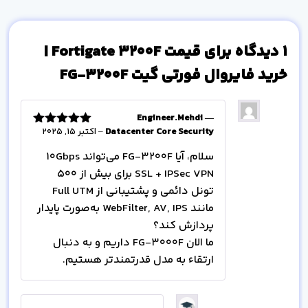
1 دیدگاه برای
قیمت Fortigate 3200F |
خرید فایروال فورتی گیت FG-3200F
Engineer.Mehdi —
Datacenter Core Security
–
اکتبر 15, 2025
امتیاز
5
از
5
سلام، آیا FG-3200F می‌تواند 10Gbps
SSL + IPSec VPN برای بیش از ۵۰۰
تونل دائمی و پشتیبانی از Full UTM
مانند WebFilter, AV, IPS به‌صورت پایدار
پردازش کند؟
ما الان FG-3000F داریم و به دنبال
ارتقاء به مدل قدرتمندتر هستیم.