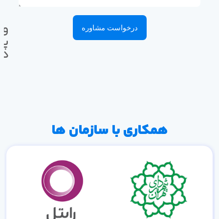
وا
درخواست مشاوره
پی
ده
همکاری با سازمان ها