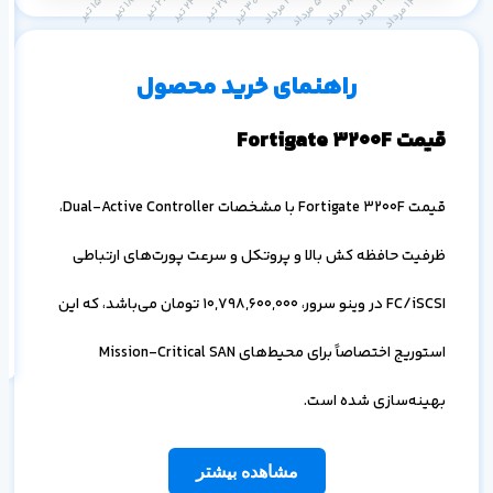
م
۱ ماه
۳ ماه
۶ ماه
۱ سال
راهنمای خرید محصول
قیمت Fortigate 3200F
قیمت Fortigate 3200F با مشخصات Dual-Active Controller،
ظرفیت حافظه کش بالا و پروتکل و سرعت پورت‌های ارتباطی
اف
به
FC/iSCSI در وینو سرور،
10,798,600,000
تومان می‌باشد، که این
خ
استوریج اختصاصاً برای محیط‌های Mission-Critical SAN
بهینه‌سازی شده است.
مشاهده بیشتر