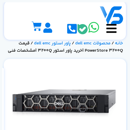
خانه
/
محصولات dell emc
/
پاور استور dell emc
/ قیمت
PowerStore 3200Q |خرید پاور استور 3200Q |مشخصات فنی
200Q