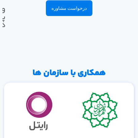
وا
درخواست مشاوره
پی
ده
همکاری با سازمان ها