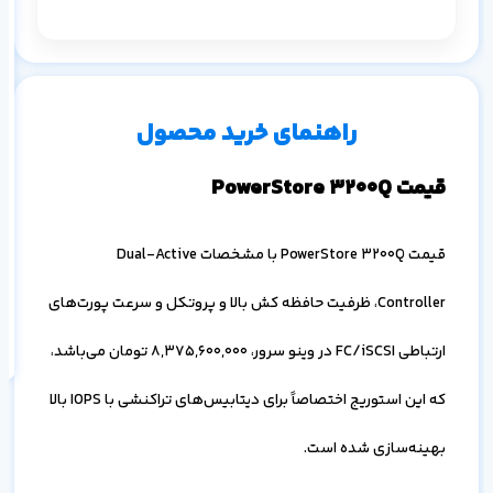
م
۱ ماه
۳ ماه
۶ ماه
۱ سال
راهنمای خرید محصول
قیمت PowerStore 3200Q
قیمت PowerStore 3200Q با مشخصات Dual-Active
اف
به
Controller، ظرفیت حافظه کش بالا و پروتکل و سرعت پورت‌های
خ
ارتباطی FC/iSCSI در وینو سرور،
8,375,600,000
تومان می‌باشد،
که این استوریج اختصاصاً برای دیتابیس‌های تراکنشی با IOPS بالا
بهینه‌سازی شده است.