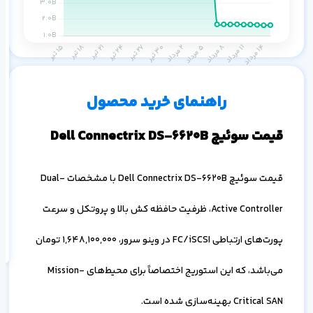
م
س
۱ ماه
۳ ماه
۶ ماه
۱ سال
راهنمای خرید محصول
قیمت سوئیچ Dell Connectrix DS-6620B
قیمت سوئیچ Dell Connectrix DS-6620B با مشخصات Dual-
اف
به
Active Controller، ظرفیت حافظه کش بالا و پروتکل و سرعت
خ
پورت‌های ارتباطی FC/iSCSI در وینو سرور،
1,648,100,000
تومان
می‌باشد، که این استوریج اختصاصاً برای محیط‌های Mission-
Critical SAN بهینه‌سازی شده است.