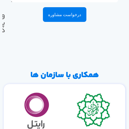
وا
درخواست مشاوره
پی
ده
همکاری با سازمان ها