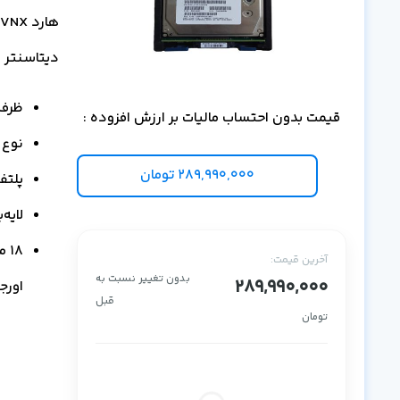
دیتاسنتر در لایه
ظرفیت 600GB پروتک
قیمت بدون احتساب مالیات بر ارزش افزوده :
نوع درایو D
289,990,000
تومان
پلتفرم س
لایه‌بندی
آخرین قیمت:
بدون تغییر نسبت به
289,990,000
اورج
قبل
تومان