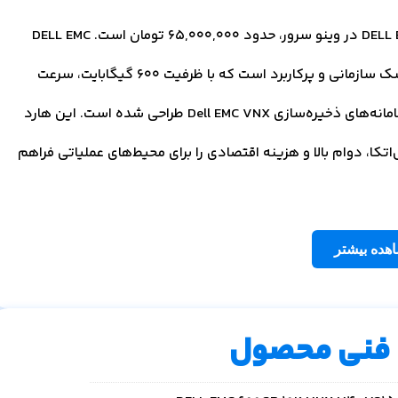
قیمت هارد استوریج DELL EMC 600GB 10K VNX V4-VS15-600 در وینو سرور، حدود 65,000,000 تومان است. DELL EMC
600GB 10K SAS HDD (VNX V4‑VS15‑600) یک هارد دیسک سازمانی و پرکاربرد است که با ظرفیت ۶۰۰ گیگابایت، سرعت
چرخش 10,000 RPM و رابط 12Gb/s SAS برای استفاده در سامانه‌های ذخیره‌سازی Dell EMC VNX طراحی شده است. این هارد
ی از کارایی قابل‌اتکا، دوام بالا و هزینه اقتصادی را برای محیط‌های عملیاتی فراهم
هده بیشتر
فنی محصول