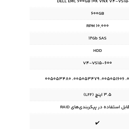
DELL EMC 600GB 10K VNX V4‑VS15
600GB
10,000 RPM
12Gb SAS
HDD
V4‑VS15‑600
0050
3.5 اینچ (LFF)
ابل استفاده در پیکربندی‌های RAID
✔️