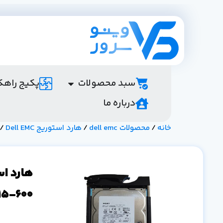
سبد محصولات
پکیج راهک
درباره ما
خانه
/
محصولات dell emc
/
هارد استوریج Dell EMC
/ هار
15-600