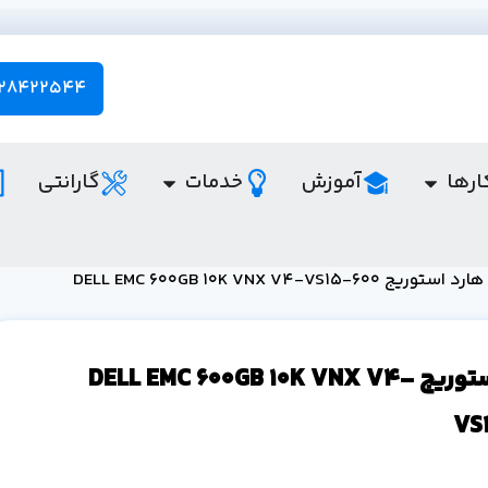
28422544 - 021
ارها
آموزش
خدمات
گارانتی
د استوریج DELL EMC 600GB 10K VNX V4-VS15-600
هارد استوریج DELL EMC 600GB 10K VNX V4-
VS