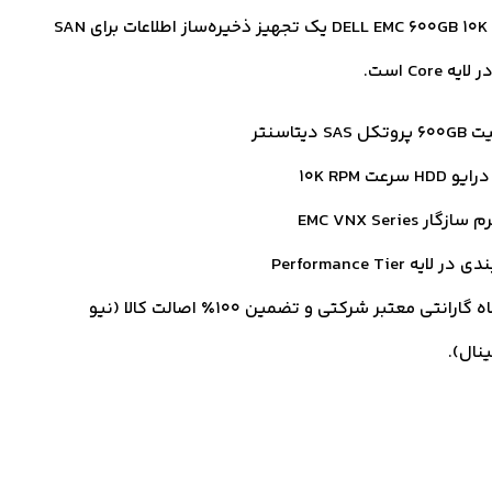
هارد DELL EMC 600GB 10K VNX یک تجهیز ذخیره‌ساز اطلاعات برای SAN
 Core است.
ل SAS دیتاسنتر
HD سرعت 10K RPM
ازگار EMC VNX Series
 در لایه Performance Tier
18 ماه گارانتی معتبر شرکتی و تضمین ۱۰۰٪ اصالت کالا (نیو
ینال).