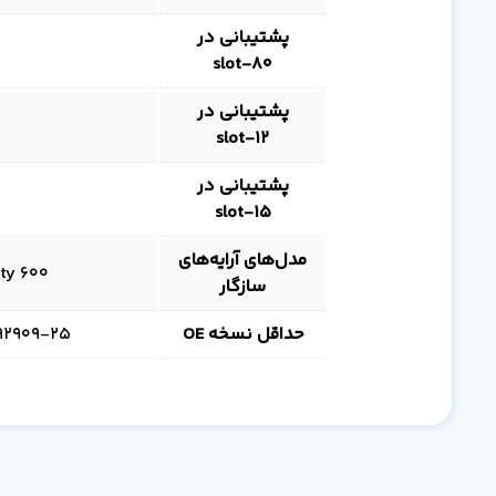
پشتیبانی در
80‑slot
پشتیبانی در
12‑slot
پشتیبانی در
15‑slot
مدل‌های آرایه‌های
ty 600
سازگار
حداقل نسخه OE
25-slot: 4.0.0.7329527 • 80-slot: 4.2.0.9392909