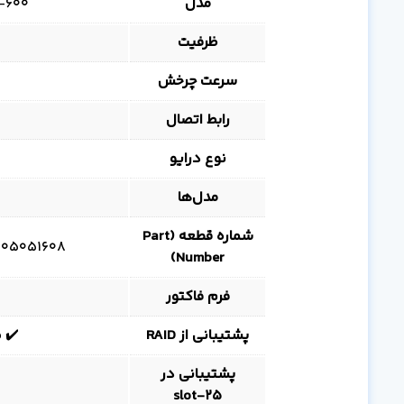
مدل
‑600
ظرفیت
سرعت چرخش
رابط اتصال
نوع درایو
مدل‌ها
شماره قطعه (Part
51608، 005051606، 005053479، 005053480
Number)
فرم فاکتور
پشتیبانی از RAID
✔️ ق
پشتیبانی در
25‑slot