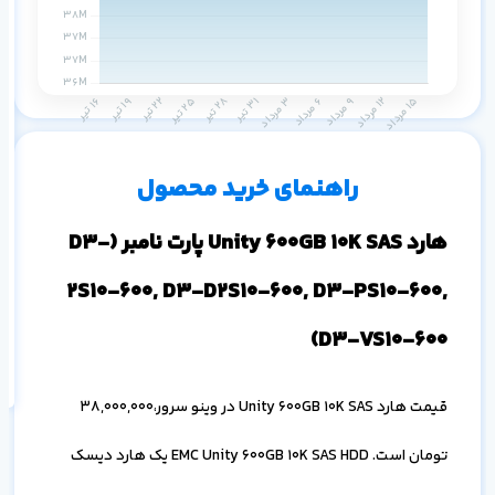
ظ
۱ ماه
۳ ماه
۶ ماه
۱ سال
راهنمای خرید محصول
هارد Unity 600GB 10K SAS پارت نامبر (D3-
2S10-600, D3-D2S10-600, D3-PS10-600,
اف
به
D3-VS10-600)
خ
قیمت هارد Unity 600GB 10K SAS در وینو سرور،38,000,000
تومان است. EMC Unity 600GB 10K SAS HDD یک هارد دیسک