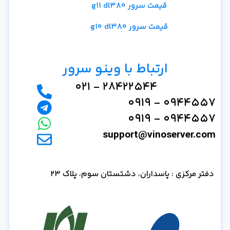
قیمت سرور g11 dl380
قیمت سرور g10 dl380
ارتباط با وینو سرور
28422544 - 021
0944557 - 0919
0944557 - 0919
support@vinoserver.com
دفتر مرکزی : پاسداران، دشتستان سوم، پلاک 23