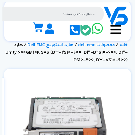
خانه
/
محصولات dell emc
/
هارد استوریج Dell EMC
/ هارد
Unity 600GB 10K SAS (D3-2S10-600, D3-D2S10-600, D3-
PS10-600, D3-VS10-600)
0-
0)