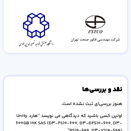
نقد و بررسی‌ها
هنوز بررسی‌ای ثبت نشده است.
اولین کسی باشید که دیدگاهی می نویسد “هارد Unity
600GB 10K SAS (D3-2S10-600, D3-D2S10-600, D3-
PS10-600, D3-VS10-600)”