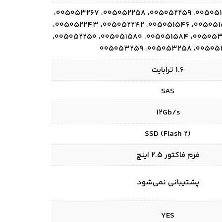
005051592، 005051588، 005052259، 005052258، 005053267،
005053268، 005051550، 005051546، 005052242، 005052243،
005053250، 005053251، 005051584، 005051580، 005052250،
005052251، 005053258
1.6 ترابایت
SAS
12Gb/s
SSD (Flash 2)
فرم فاکتور 2.5 اینچ
پشتیبانی نمی‌شود
YES