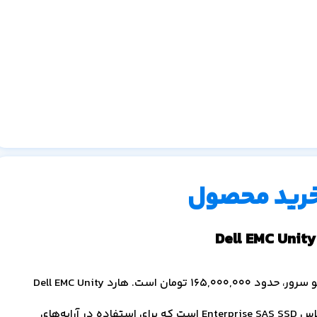
خرید محصول
قیمت Dell EMC Unity 1.6TB 12Gb SAS Flash 2 SSD در وینو سرور، حدود 165,000,000 تومان است. هارد Dell EMC Unity
1.6TB 12Gb SAS Flash 2 SSD یک درایو فلش سازمانی از کلاس Enterprise SAS SSD است که برای استفاده در آرایه‌های