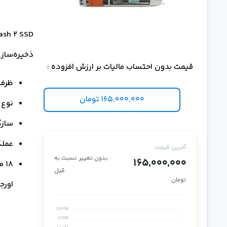
ذخیره‌سازی داده‌های er
قیمت بدون احتساب مالیات بر ارزش افزوده :
ظرفیت 1.6TB و
165,000,000
تومان
نوع درایو SD
سازگار
عملکرد 
آخرین قیمت:
بدون تغییر نسبت به
165,000,000
قبل
تومان
اورج