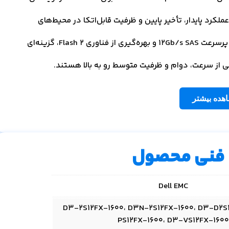
ی آن ارائه عملکرد پایدار، تأخیر پایین و ظرفیت قابل‌اتکا در محیط‌های
عملیاتی سنگین است. این هارد با ظرفیت ۱.۶ ترابایت، رابط پرسرعت 12Gb/s SAS و بهره‌گیری از فناوری Flash 2، گزینه‌ای
بی از سرعت، دوام و ظرفیت متوسط رو به بالا هستند.
هده بیشتر
فنی محصول
Dell EMC
D3-2S12FX-1600، D3N-2S12FX-1600، D3-D2S
PS12FX-1600، D3-VS12FX-1600