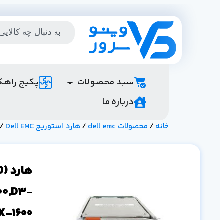
سبد محصولات
پکیج راهک
درباره ما
خانه
/
محصولات dell emc
/
هارد استوریج Dell EMC
/ هارد (PS12FX-1600
ه
00,D3-
X-1600