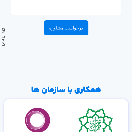
وا
درخواست مشاوره
پی
ده
همکاری با سازمان ها