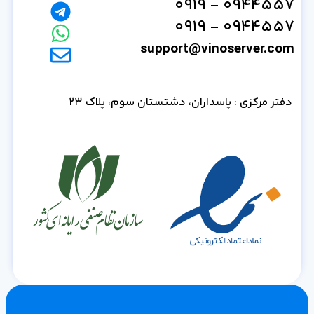
0944557 - 0919
0944557 - 0919
support@vinoserver.com
دفتر مرکزی : پاسداران، دشتستان سوم، پلاک 23