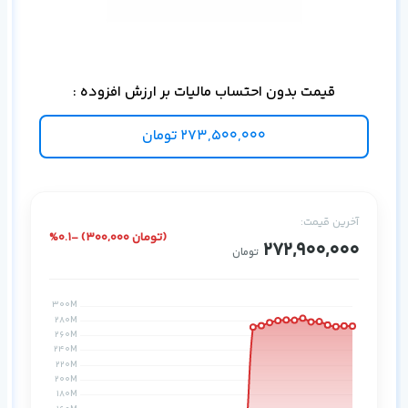
Rack
قیمت بدون احتساب مالیات بر ارزش افزوده :
273,500,000
تومان
آخرین قیمت:
%0.1- (300,000 تومان)
272,900,000
تومان