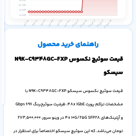
م
۱ ماه
۳ ماه
۶ ماه
۱ سال
راهنمای خرید محصول
قیمت سوئیچ نکسوس N9K-C9348GC-FXP
سیسکو
اف
به
خ
قیمت سوئیچ نکسوس سیسکو N9K-C9348GC-FXP با
مشخصات تراکم پورت 48x 1GbE، ظرفیت سوئیچینگ 696 Gbps
و آپلینک‌های 4x 10G/25G SFP28 در وینو سرور،
273,500,000
تومان می‌باشد، که این سوئیچ سیسکو اختصاصاً برای استقرار در